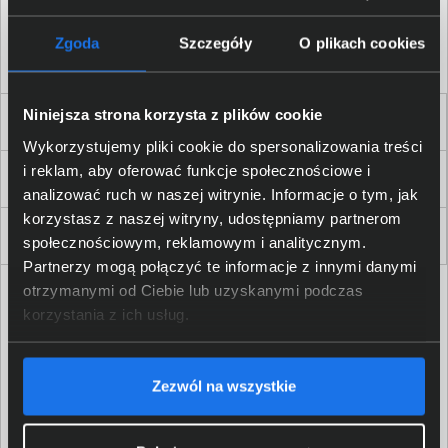
Akceptuję
regulamin
sklepu oraz zapoznałem/am się
z
polityką prywatności.
*
Zgoda
Szczegóły
O plikach cookies
* zgoda wymagana
Niniejsza strona korzysta z plików cookie
Dla Firm i Instytucji
Wykorzystujemy pliki cookie do spersonalizowania treści
i reklam, aby oferować funkcje społecznościowe i
Zakupy
analizować ruch w naszej witrynie. Informacje o tym, jak
korzystasz z naszej witryny, udostępniamy partnerom
Delkom 2000
społecznościowym, reklamowym i analitycznym.
Partnerzy mogą połączyć te informacje z innymi danymi
otrzymanymi od Ciebie lub uzyskanymi podczas
korzystania z ich usług.
Zezwól na wszystkie