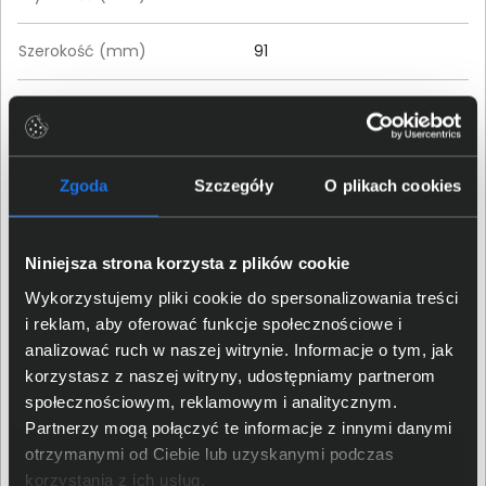
Szerokość (mm)
91
Głębokość (mm)
91
Produkt pracować może
także w jednym z dwóch
Zgoda
Szczegóły
O plikach cookies
trybów: routera / punktu
dostępowego
Niniejsza strona korzysta z plików cookie
Uwaga !
Dodatkowe informacje
Wykorzystujemy pliki cookie do spersonalizowania treści
Produkt w zestawie zawiera:
i reklam, aby oferować funkcje społecznościowe i
1 jednostka Deco
1 kabel Ethernet RJ45
analizować ruch w naszej witrynie. Informacje o tym, jak
1 zasilacz
korzystasz z naszej witryny, udostępniamy partnerom
1 Instrukcja szybkiej instalacji
społecznościowym, reklamowym i analitycznym.
Partnerzy mogą połączyć te informacje z innymi danymi
otrzymanymi od Ciebie lub uzyskanymi podczas
Szczegóły dotyczące zgodności produktu z
przepisami
korzystania z ich usług.