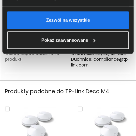
TP-LINK POLSKA Sp. z.o.o.;
Ożarowska 40/42, 05-850
Zezwól na wszystkie
Dane producenta
Duchnice;
compliance@tp-
link.com
Pokaż zaawansowane
TP-LINK POLSKA Sp. z.o.o.;
Osoba odpowiedzialna za
Ożarowska 40/42, 05-850
produkt
Duchnice;
compliance@tp-
link.com
Produkty podobne do TP-Link Deco M4