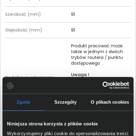
Szerokość (mm)
91
Głębokość (mm)
91
Produkt pracować może
także w jednym z dwóch
trybów: routera / punktu
dostępowego
Uwaga !
Dodatkowe informacje
Produkt w zestawie zawiera:
3 jednostki Deco
1 kabel Ethernet RJ45
Zgoda
Szczegóły
O plikach cookies
3 zasilacze
1 Instrukcja szybkiej instalacji
Niniejsza strona korzysta z plików cookie
Szczegóły dotyczące zgodności produktu z
Wykorzystujemy pliki cookie do spersonalizowania treści
przepisami