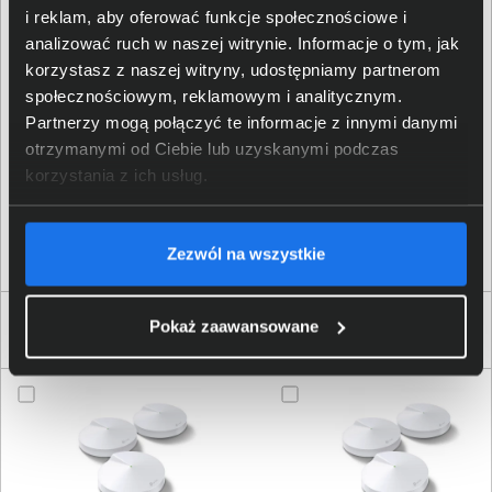
i reklam, aby oferować funkcje społecznościowe i
analizować ruch w naszej witrynie. Informacje o tym, jak
TP-LINK POLSKA Sp. z.o.o.;
korzystasz z naszej witryny, udostępniamy partnerom
Ożarowska 40/42, 05-850
Dane producenta
Duchnice;
compliance@tp-
społecznościowym, reklamowym i analitycznym.
link.com
Partnerzy mogą połączyć te informacje z innymi danymi
otrzymanymi od Ciebie lub uzyskanymi podczas
TP-LINK POLSKA Sp. z.o.o.;
korzystania z ich usług.
Osoba odpowiedzialna za
Ożarowska 40/42, 05-850
produkt
Duchnice;
compliance@tp-
link.com
Zezwól na wszystkie
Produkty podobne do TP-Link Deco M4
Pokaż zaawansowane