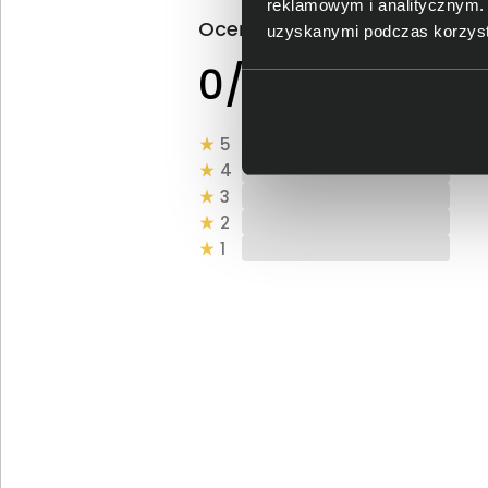
reklamowym i analitycznym. 
Oceń produkt
uzyskanymi podczas korzysta
0 - ilość opinii o
0/5
produkcie
5
4
3
2
1