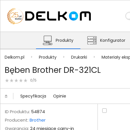
Produkty
Konfigurator
Delkom.pl
Produkty
Drukarki
Materiały eks
Bęben Brother DR-321CL
0/5
Specyfikacja
Opinie
ID Produktu:
54874
Producent:
Brother
Gwarancja:
24 miesiące carry-in