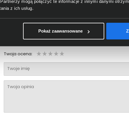
Partnerzy mogą połączyć te informacje z innymi danymi otrzym
nia z ich usług.
Pokaż zaawansowane
Z
Bądź pierwszy! - zaloguj się na swoje konto i oceń zaku
Twoja ocena:
Twoje imię
Twoja opinia