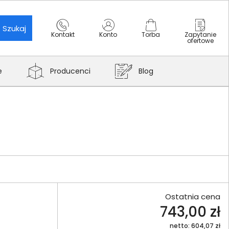
Szukaj
Kontakt
Konto
Torba
Zapytanie
ofertowe
e
Producenci
Blog
Ostatnia cena
743,00 zł
netto: 604,07 zł