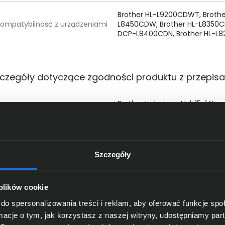
Brother HL-L9200CDWT, Broth
ompatybilność z urządzeniami
L8450CDW, Brother HL-L8350C
DCP-L8400CDN, Brother HL-L
czegóły dotyczące zgodności produktu z przepis
Brother Industries Ltd; 15-1 N
Dane producenta
8561, Japan
Brother International (Nederland
oba odpowiedzialna za produkt
Amstelveen, The Netherlands; 
Szczegóły
support@brother.com
 plików cookie
do spersonalizowania treści i reklam, aby oferować funkcje sp
ormacje o tym, jak korzystasz z naszej witryny, udostępniamy p