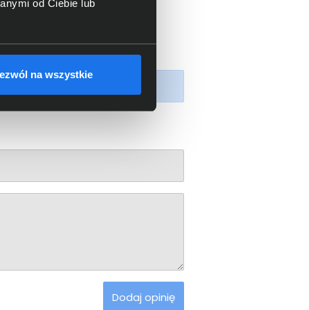
anymi od Ciebie lub
ezwól na wszystkie
piony produkt.
Dodaj opinię