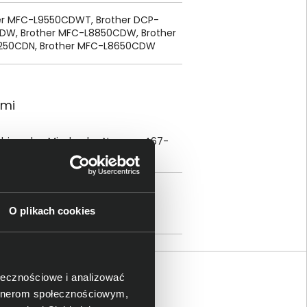
er MFC-L9550CDWT, Brother DCP-
DW, Brother MFC-L8850CDW, Brother
8250CDN, Brother MFC-L8650CDW
ami
aeshiro-cho, Mizuho-ku, Nagoya, 467-
) B.V.; Zanderij 25, 1185 ZM
+44 161 931 4820,
O plikach cookies
ołecznościowe i analizować
artnerom społecznościowym,