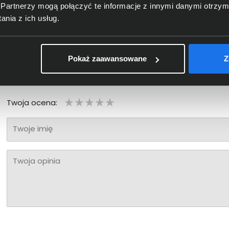
Partnerzy mogą połączyć te informacje z innymi danymi otrzym
nia z ich usług.
Pokaż zaawansowane
Z
Bądź pierwszy! - zaloguj się na swoje konto i oceń zaku
Twoja ocena:
Twoje imię
Twoja opinia