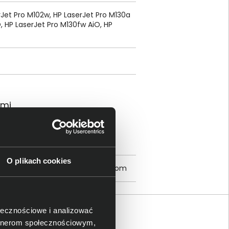
rJet Pro M102w, HP LaserJet Pro M130a
, HP LaserJet Pro M130fw AiO, HP
ami
lo Alto, CA 94304, United States;
O plikach cookies
, Spain; Email contact:
reg@hp.com
ołecznościowe i analizować
artnerom społecznościowym,