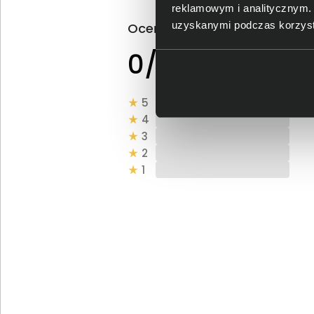
reklamowym i analitycznym. 
uzyskanymi podczas korzysta
Oceń produkt
0 - ilość opinii o
0/5
produkcie
5
4
3
2
1