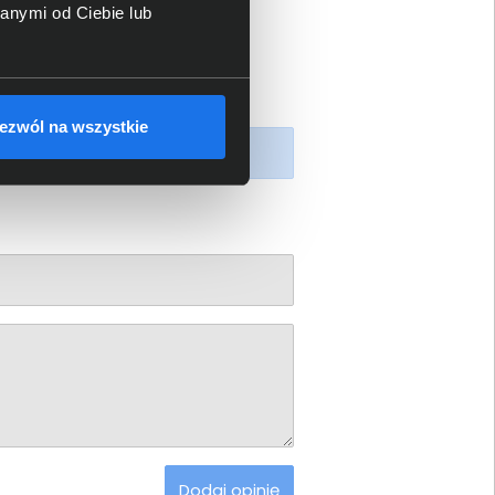
anymi od Ciebie lub
ezwól na wszystkie
piony produkt.
Dodaj opinię