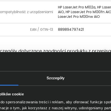
HP LaserJet Pro M102a, HP Lase
ompatybilność z urządzeniami
AiO, HP LaserJet Pro M130fn AiO
LaserJet Pro M130nw AiO
EAN / GTIN-13
889894797421
czegóły dotyczące zgodności produktu z przepis
HP Inc.; 1501 Page Mill Road, Pa
Dane producenta
Phone:+ 1 650-857-1501
Szczegóły
oba odpowiedzialna za produkt
HP REG 23010; 08028 Barcelona
 plików cookie
do spersonalizowania treści i reklam, aby oferować funkcje sp
ormacje o tym, jak korzystasz z naszej witryny, udostępniamy p