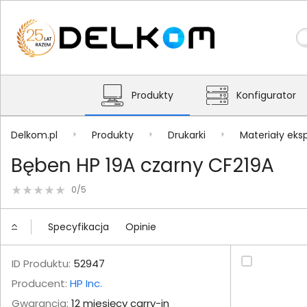
Produkty
Konfigurator
Delkom.pl
Produkty
Drukarki
Materiały eks
Bęben HP 19A czarny CF219A
0/5
Specyfikacja
Opinie
ID Produktu:
52947
Producent:
HP Inc.
Gwarancja:
12 miesięcy carry-in