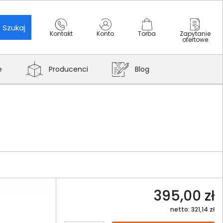
Szukaj
Kontakt
Konto
Torba
Zapytanie
ofertowe
e
Producenci
Blog
395,00 zł
netto: 321,14 zł