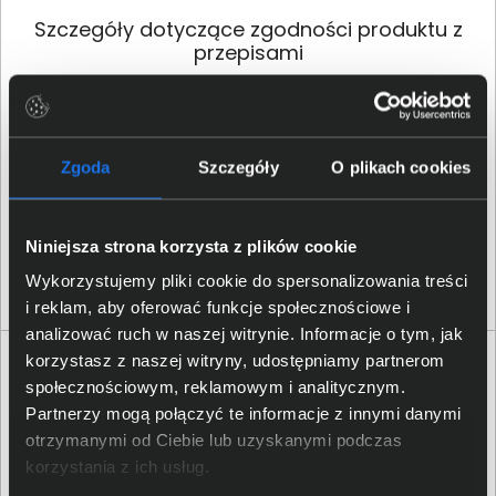
Szczegóły dotyczące zgodności produktu z
przepisami
HP Inc.; 1501 Page Mill Road,
Palo Alto, CA 94304, United
Dane producenta
States; Phone:+ 1 650-857-
Zgoda
Szczegóły
O plikach cookies
1501
HP REG 23010; 08028
Osoba odpowiedzialna za
Niniejsza strona korzysta z plików cookie
Barcelona, Spain; Email
produkt
contact:
reg@hp.com
Wykorzystujemy pliki cookie do spersonalizowania treści
i reklam, aby oferować funkcje społecznościowe i
analizować ruch w naszej witrynie. Informacje o tym, jak
korzystasz z naszej witryny, udostępniamy partnerom
Opinie o produkcie
społecznościowym, reklamowym i analitycznym.
Partnerzy mogą połączyć te informacje z innymi danymi
Oceń produkt
otrzymanymi od Ciebie lub uzyskanymi podczas
korzystania z ich usług.
0/5
0 - ilość opinii o produkcie