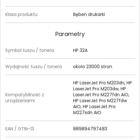
Klasa produktu
Bęben drukarki
Parametry
Symbol tuszu / tonera
HP 32A
Wydajność tuszu / tonera
około 23000 stron
HP LaserJet Pro M203dn, HP
LaserJet Pro M203dw, HP
Kompatybilność z
LaserJet Pro M227fdn AiO,
urządzeniami
HP LaserJet Pro M227fdw
AiO, HP LaserJet Pro
M227sdn AiO
EAN / GTIN-13
889894797483