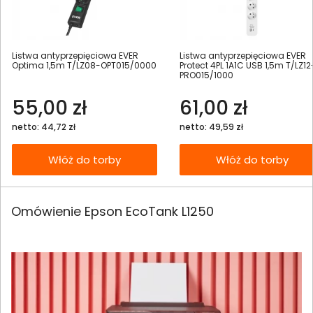
Listwa antyprzepięciowa EVER
Listwa antyprzepięciowa EVER
Optima 1,5m T/LZ08-OPT015/0000
Protect 4PL 1A1C USB 1,5m T/LZ12
PRO015/1000
55,00 zł
61,00 zł
netto: 44,72 zł
netto: 49,59 zł
Włóż do torby
Włóż do torby
Omówienie Epson EcoTank L1250