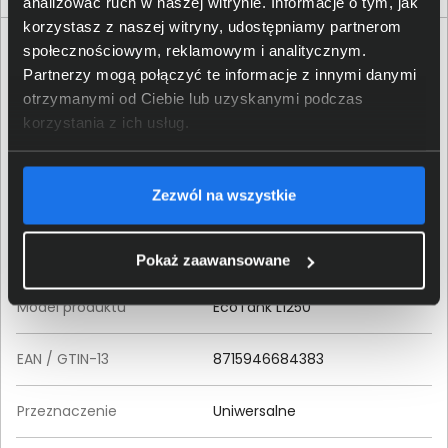
analizować ruch w naszej witrynie. Informacje o tym, jak
korzystasz z naszej witryny, udostępniamy partnerom
Specyfikacja techniczna Epson EcoTank L1250
społecznościowym, reklamowym i analitycznym.
Partnerzy mogą połączyć te informacje z innymi danymi
Produkt
otrzymanymi od Ciebie lub uzyskanymi podczas
korzystania z ich usług.
Producent
Epson
Zezwól na wszystkie
Klasa produktu
Drukarka
Rodzina produktu
EcoTank
Pokaż zaawansowane
Model produktu
EcoTank L1250
EAN / GTIN-13
8715946684383
Przeznaczenie
Uniwersalne