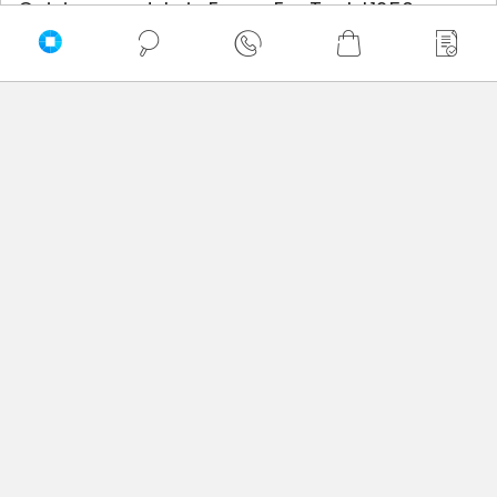
Opinie o produkcie Epson EcoTank L1250
Oceń produkt
0/5
0 - ilość opinii o produkcie
5
4
3
2
1
Bądź pierwszy! - zaloguj się na swoje konto i oceń
zakupiony produkt.
Twoja ocena: