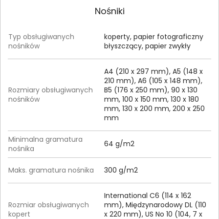
Nośniki
Typ obsługiwanych
koperty, papier fotograficzny
nośników
błyszczący, papier zwykły
A4 (210 x 297 mm), A5 (148 x
210 mm), A6 (105 x 148 mm),
Rozmiary obsługiwanych
B5 (176 x 250 mm), 90 x 130
nośników
mm, 100 x 150 mm, 130 x 180
mm, 130 x 200 mm, 200 x 250
mm
Minimalna gramatura
64 g/m2
nośnika
Maks. gramatura nośnika
300 g/m2
International C6 (114 x 162
Rozmiar obsługiwanych
mm), Międzynarodowy DL (110
kopert
x 220 mm), US No 10 (104, 7 x