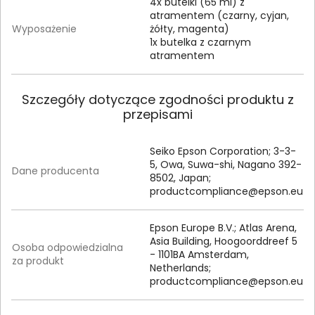
4x butelki (65 ml) z
atramentem (czarny, cyjan,
Wyposażenie
żółty, magenta)
1x butelka z czarnym
atramentem
Szczegóły dotyczące zgodności produktu z
przepisami
Seiko Epson Corporation; 3-3-
5, Owa, Suwa-shi, Nagano 392-
Dane producenta
8502, Japan;
productcompliance@epson.eu
Epson Europe B.V.; Atlas Arena,
Asia Building, Hoogoorddreef 5
Osoba odpowiedzialna
- 1101BA Amsterdam,
za produkt
Netherlands;
productcompliance@epson.eu