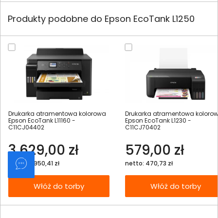
Produkty podobne do Epson EcoTank L1250
Drukarka atramentowa kolorowa
Drukarka atramentowa koloro
Epson EcoTank L11160 -
Epson EcoTank L1230 -
C11CJ04402
C11CJ70402
3 629,00 zł
579,00 zł
netto: 2 950,41 zł
netto: 470,73 zł
Włóż do torby
Włóż do torby