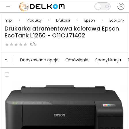
lkom.pl
Produkty
Drukarki
Epson
EcoTank
Drukarka atramentowa kolorowa Epson
EcoTank L1250 - C11CJ71402
0/5
Dedykowane opcje
Omówienie
Specyfikacja