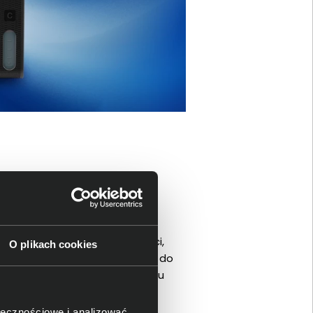
ment
na atrament o dużej pojemności,
O plikach cookies
ramentu można było wlać tylko do
apewnia przy tym brak bałaganu
ołecznościowe i analizować