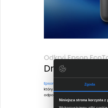
Odkryj Epson EcoT
Drukarka ze s
Epson EcoTank
L1270 to drukarka ze
Zgoda
który można uzupełniać bez bałagan
odpowiadającego mu pojemnika. Pon
Niniejsza strona korzysta z
Wykorzystujemy pliki cookie 