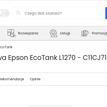
Rozwiązania
Usługi
Promocj
EcoTank
a Epson EcoTank L1270 - C11CJ7
Rekomendacje
Opinie