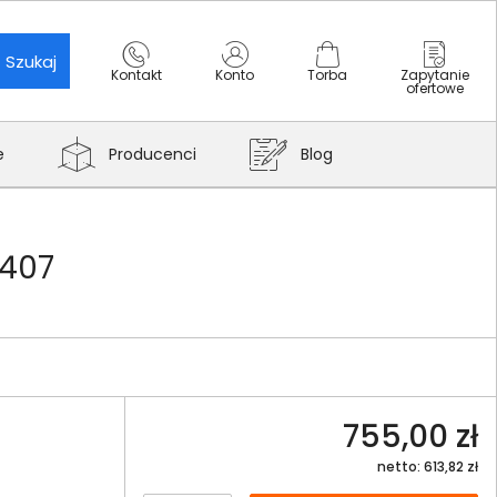
Szukaj
Kontakt
Konto
Torba
Zapytanie
ofertowe
e
Producenci
Blog
1407
755,00 zł
netto: 613,82 zł