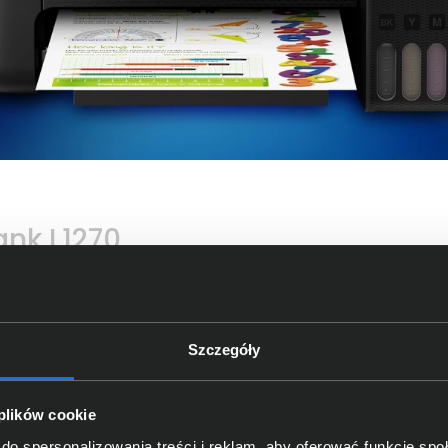
ank L1270
tałym zasilaniem w atra
 stałym zasilaniem w atrament EcoTank. Posiada pojemniki 
Szczegóły
u. Butelki z blokadą zaprojektowano tak, aby dany kolor at
adto key-lock ułatwia napełnianie urządzenia EcoTank i z
 plików cookie
do spersonalizowania treści i reklam, aby oferować funkcje sp