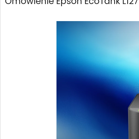
Omówienie Epson EcoTank L12