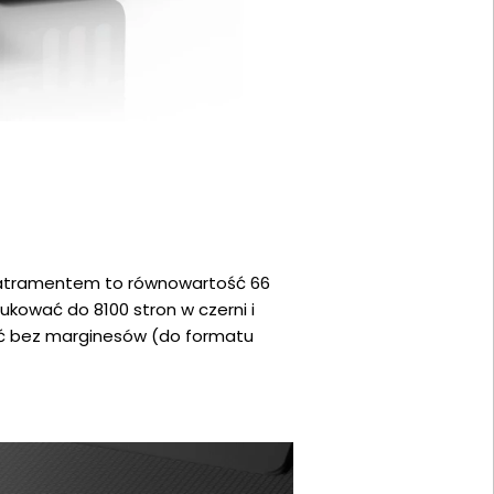
z atramentem to równowartość 66
ukować do 8100 stron w czerni i
jęć bez marginesów (do formatu