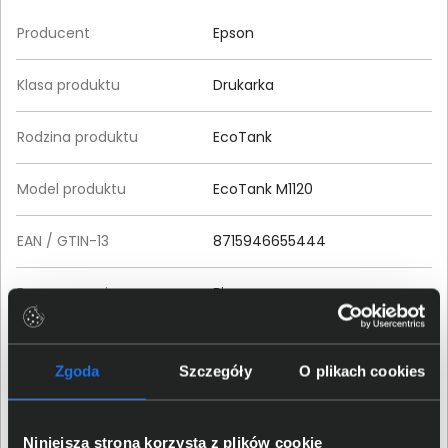
Producent
Epson
Klasa produktu
Drukarka
Rodzina produktu
EcoTank
Model produktu
EcoTank M1120
EAN / GTIN-13
8715946655444
Przeznaczenie
Biznes
Cykl pracy
Zgoda
Szczegóły
O plikach cookies
Normatywny cykl pracy
5000 stron
(maksimum)
Niniejsza strona korzysta z plików cookie