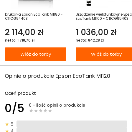
Drukarka Epson EcoTank M1180 -
Urządzenie wielofunkcyjne Eps
C11CG94403
EcoTank M1100 - C11CG95403
2 114,00 zł
1 036,00 zł
netto: 1 718,70 zł
netto: 842,28 zł
Włóż do torby
Włóż do torby
Opinie o produkcie Epson EcoTank M1120
Oceń produkt
0/5
0 - ilość opinii o produkcie
5
4