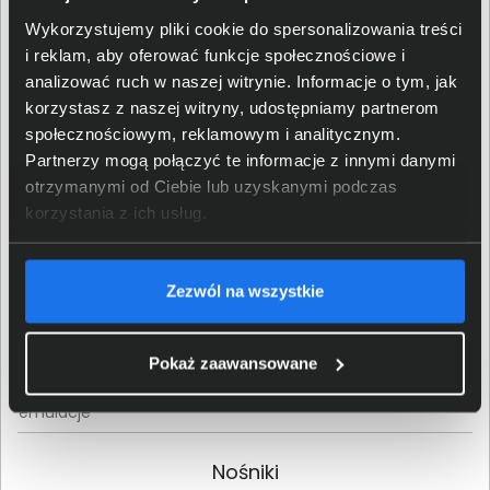
Drukowanie
Wykorzystujemy pliki cookie do spersonalizowania treści
i reklam, aby oferować funkcje społecznościowe i
analizować ruch w naszej witrynie. Informacje o tym, jak
Metoda uzyskiwania
atramentowa
wydruku
monochromatyczna
korzystasz z naszej witryny, udostępniamy partnerom
społecznościowym, reklamowym i analitycznym.
Partnerzy mogą połączyć te informacje z innymi danymi
Technologia druku
Epson Micro Piezo™
otrzymanymi od Ciebie lub uzyskanymi podczas
Maks. prędkość
korzystania z ich usług.
32 str/min
drukowania mono
Maks. rozdzielczość
1440 x 720 dpi
drukowania mono
Zezwól na wszystkie
Czas pierwszego
8 sek
wydruku czarno-białego
Pokaż zaawansowane
Sterowniki drukarki /
GDI, ESC/P-R
emulacje
Nośniki