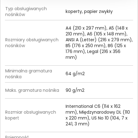
Typ obsługiwanych
koperty, papier zwykły
nośników
A4 (210 x 297 mm), A5 (148 x
210 mm), A6 (105 x 148 mm),
Rozmiary obsługiwanych
ANSI A (Letter) (216 x 279 mm),
nośników
B5 (176 x 250 mm), B6 (125 x
176 mm), Legal (216 x 356
mm)
Minimalna gramatura
64 g/m2
nośnika
Maks. gramatura nośnika
90 g/m2
International C6 (114 x 162
Rozmiar obsługiwanych
mm), Międzynarodowy DL (110
kopert
x 220 mm), US No 10 (104, 7 x
241, 3 mm)
Pojemność