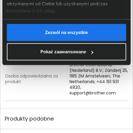
otrzymanymi od Ciebie lub uzyskanymi podczas
korzystania z ich usług.
Szczegóły dotyczące zgodności produktu z
przepisami
Zezwól na wszystkie
Brother Industries Ltd; 15-1
Dane producenta
Naeshiro-cho, Mizuho-ku,
Nagoya, 467-8561, Japan
Pokaż zaawansowane
Brother International
(Nederland) B.V.; Zanderij 25,
Osoba odpowiedzialna za
1185 ZM Amstelveen, The
produkt
Netherlands; +44 161 931
4820,
support@brother.com
Produkty podobne