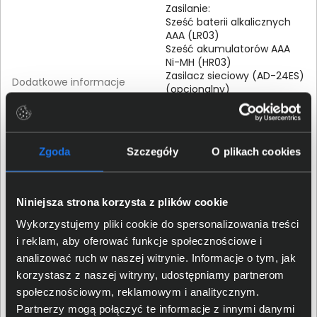
Zasilanie:
Sześć baterii alkalicznych
AAA (LR03)
Sześć akumulatorów AAA
Ni-MH (HR03)
Zasilacz sieciowy (AD-24ES)
Dodatkowe informacje
(opcjonalny)
3-letnia gwarancja
produktu wymaga
rejestracji na stronie
Zgoda
Szczegóły
O plikach cookies
producenta
Właściwości fizyczne
Niniejsza strona korzysta z plików cookie
Wykorzystujemy pliki cookie do spersonalizowania treści
Wysokość (mm)
68
i reklam, aby oferować funkcje społecznościowe i
analizować ruch w naszej witrynie. Informacje o tym, jak
Szerokość (mm)
157
korzystasz z naszej witryny, udostępniamy partnerom
społecznościowym, reklamowym i analitycznym.
Partnerzy mogą połączyć te informacje z innymi danymi
Głębokość (mm)
149