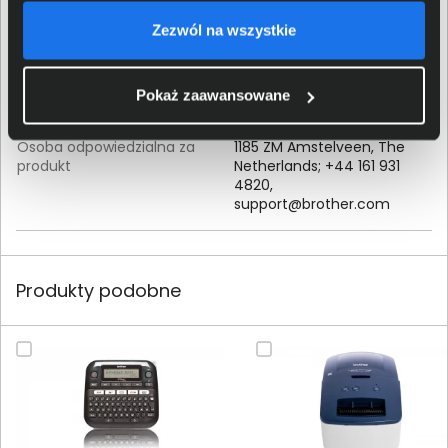
Brother Industries Ltd; 15-1
Zezwól na wszystkie
Dane producenta
Naeshiro-cho, Mizuho-ku,
Nagoya, 467-8561, Japan
Pokaż zaawansowane
Brother International
(Nederland) B.V.; Zanderij 25,
Osoba odpowiedzialna za
1185 ZM Amstelveen, The
produkt
Netherlands; +44 161 931
4820,
support@brother.com
Produkty podobne