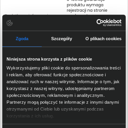
produktu wymaga
rejestracji na stronie
Dodatkowe informacje
producenta
Możliwość pracy przy
wykorzystaniu sześciu
baterii alkalicznych AAA.
Zgoda
Szczegóły
O plikach cookies
Właściwości fizyczne
Niniejsza strona korzysta z plików cookie
Wysokość (mm)
58
Wykorzystujemy pliki cookie do spersonalizowania treści
i reklam, aby oferować funkcje społecznościowe i
Szerokość (mm)
111
analizować ruch w naszej witrynie. Informacje o tym, jak
korzystasz z naszej witryny, udostępniamy partnerom
Głębokość (mm)
204
społecznościowym, reklamowym i analitycznym.
Partnerzy mogą połączyć te informacje z innymi danymi
otrzymanymi od Ciebie lub uzyskanymi podczas
Szczegóły dotyczące zgodności produktu z
korzystania z ich usług.
przepisami