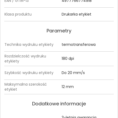
EAN / GTIN-13
4977766774918
Klasa produktu
Drukarka etykiet
Parametry
Technika wydruku etykiety
termotransferowa
Rozdzielczość wydruku
180 dpi
etykiety
Szybkość wydruku etykiety
Do 20 mm/s
Maksymalna szerokość
12 mm
etykiet
Dodatkowe informacje
3-letnia gwarancja