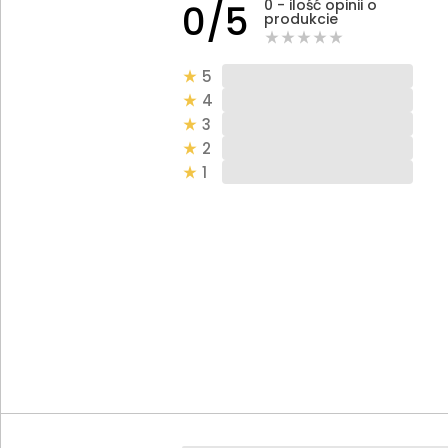
0 - ilość opinii o
0/5
produkcie
5
4
3
2
1