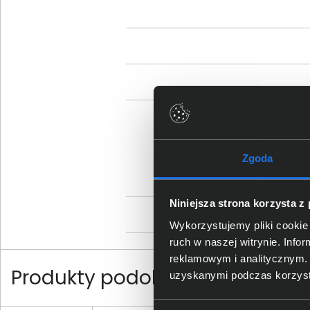
Sz
Zgoda
Niniejsza strona korzysta z
Os
Wykorzystujemy pliki cookie 
ruch w naszej witrynie. Inf
reklamowym i analitycznym. 
Produkty podobne do Samsu
uzyskanymi podczas korzysta