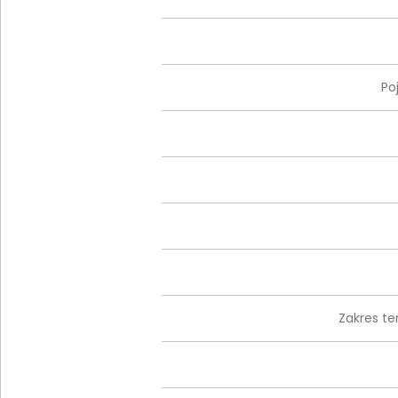
Po
Zakres te