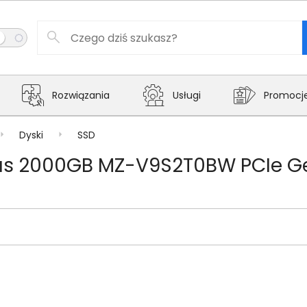
Rozwiązania
Usługi
Promocj
Dyski
SSD
s 2000GB MZ-V9S2T0BW PCIe Gen