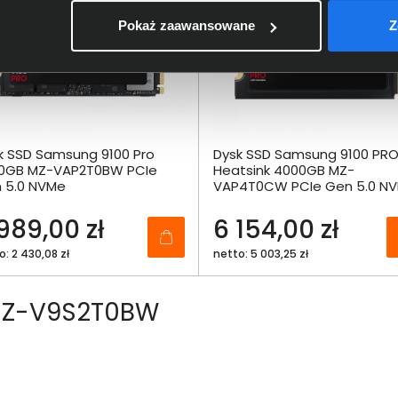
Pokaż zaawansowane
Z
k SSD Samsung 9100 Pro
Dysk SSD Samsung 9100 PR
0GB MZ-VAP2T0BW PCIe
Heatsink 4000GB MZ-
 5.0 NVMe
VAP4T0CW PCIe Gen 5.0 N
989,00 zł
6 154,00 zł
o: 2 430,08 zł
netto: 5 003,25 zł
 MZ-V9S2T0BW