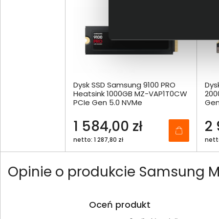
Dysk SSD Samsung 9100 PRO
Dys
Heatsink 1000GB MZ-VAP1T0CW
200
PCIe Gen 5.0 NVMe
Gen
1 584,00 zł
2 
netto: 1 287,80 zł
nett
Opinie o produkcie Samsung
Oceń produkt