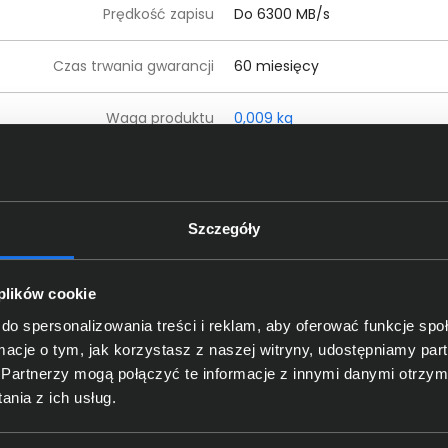
Prędkość zapisu
Do 6300 MB/s
Czas trwania gwarancji
60 miesięcy
Waga produktu
0,009 kg
czegóły dotyczące zgodności produktu z przepis
Szczegóły
Dane producenta
Samsung; Skr. pocztowa 12987,
 plików cookie
oba odpowiedzialna za produkt
Samsung; Skr. pocztowa 12987,
do spersonalizowania treści i reklam, aby oferować funkcje sp
ormacje o tym, jak korzystasz z naszej witryny, udostępniamy p
Partnerzy mogą połączyć te informacje z innymi danymi otrzym
ng MZ-V9S2T0BW
nia z ich usług.