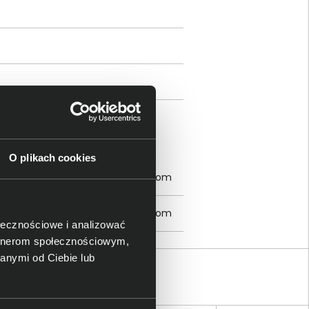
ami
O plikach cookies
 Dublin, Irlandia; www.samsung.com
 Dublin, Irlandia; www.samsung.com
ołecznościowe i analizować
artnerom społecznościowym,
anymi od Ciebie lub