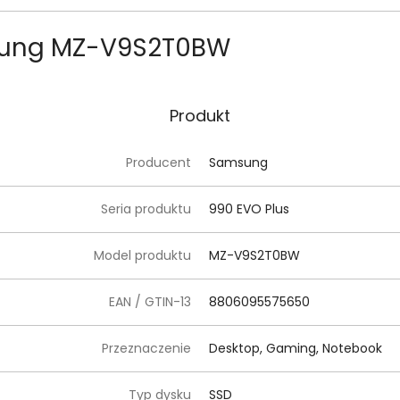
msung MZ-V9S2T0BW
Produkt
Producent
Samsung
Seria produktu
990 EVO Plus
Model produktu
MZ-V9S2T0BW
EAN / GTIN-13
8806095575650
Przeznaczenie
Desktop, Gaming, Notebook
Typ dysku
SSD