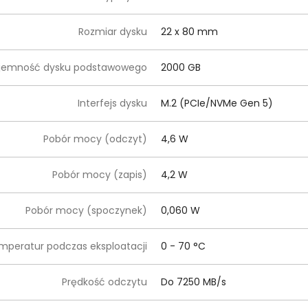
Rozmiar dysku
22 x 80 mm
jemność dysku podstawowego
2000 GB
Interfejs dysku
M.2 (PCIe/NVMe Gen 5)
Pobór mocy (odczyt)
4,6 W
Pobór mocy (zapis)
4,2 W
Pobór mocy (spoczynek)
0,060 W
mperatur podczas eksploatacji
0 - 70 °C
Prędkość odczytu
Do 7250 MB/s