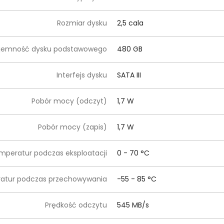
Rozmiar dysku
2,5 cala
jemność dysku podstawowego
480 GB
Interfejs dysku
SATA III
Pobór mocy (odczyt)
1,7 W
Pobór mocy (zapis)
1,7 W
mperatur podczas eksploatacji
0 - 70 °C
ratur podczas przechowywania
-55 - 85 °C
Prędkość odczytu
545 MB/s