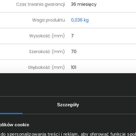
Czas trwania gwarancji
36 miesięcy
Waga produktu
0,036 kg
Wysokość (mm)
7
Szerokość (mm)
70
Głębokość (mm)
101
czegóły dotyczące zgodności produktu z przepis
Szczegóły
Western Digital Corporation; U
Dane producenta
Parkway;
support@wdc.com
, 
 plików cookie
Western Digital Corporation; PO
oba odpowiedzialna za produkt
do spersonalizowania treści i reklam, aby oferować funkcje sp