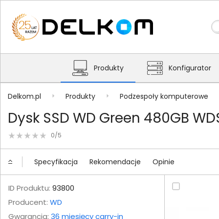
Produkty
Konfigurator
Delkom.pl
Produkty
Podzespoły komputerowe
Dysk SSD WD Green 480GB WD
0/5
Specyfikacja
Rekomendacje
Opinie
ID Produktu:
93800
Producent:
WD
Gwarancja:
36 miesięcy carry-in