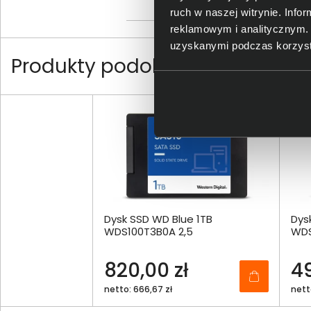
ruch w naszej witrynie. Inf
reklamowym i analitycznym. 
uzyskanymi podczas korzysta
Produkty podobne do Western
Dysk SSD WD Blue 1TB
Dys
WDS100T3B0A 2,5
WDS
820,00 zł
49
netto: 666,67 zł
nett