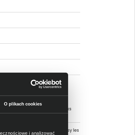
ami
O plikach cookies
SA San Jose 95119, 5601 Great Oaks
US 855-493-7867
 Box Address: BP 80006, 92135 Issy les
ołecznościowe i analizować