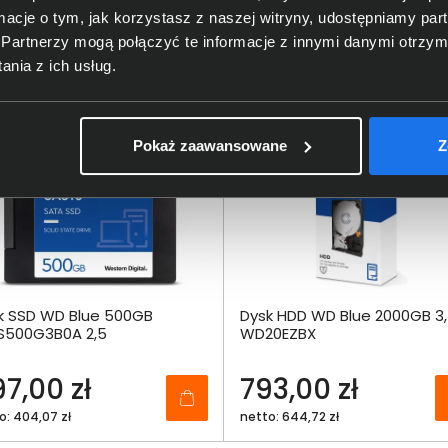
Moulineaux, France;
support@
ormacje o tym, jak korzystasz z naszej witryny, udostępniamy p
Partnerzy mogą połączyć te informacje z innymi danymi otrzym
nia z ich usług.
 Digital WDS480G3G0A
Pokaż zaawansowane
Z
k SSD WD Blue 500GB
Dysk HDD WD Blue 2000GB 3,
500G3B0A 2,5
WD20EZBX
7,00 zł
793,00 zł
o: 404,07 zł
netto: 644,72 zł