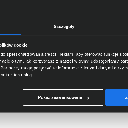
256-bitowe szyfrowanie danyc
Dodatkowe informacje
Ochrona hasłem
Automatyczne tworzenie kopi
Szczegóły
EAN / GTIN-13
718037870281
 plików cookie
czegóły dotyczące zgodności produktu z przepis
do spersonalizowania treści i reklam, aby oferować funkcje sp
ormacje o tym, jak korzystasz z naszej witryny, udostępniamy p
Partnerzy mogą połączyć te informacje z innymi danymi otrzym
Western Digital Corporation; U
Dane producenta
Parkway;
support@wdc.com
, 
nia z ich usług.
Western Digital Corporation; PO
oba odpowiedzialna za produkt
Moulineaux, France;
support@
Pokaż zaawansowane
Z