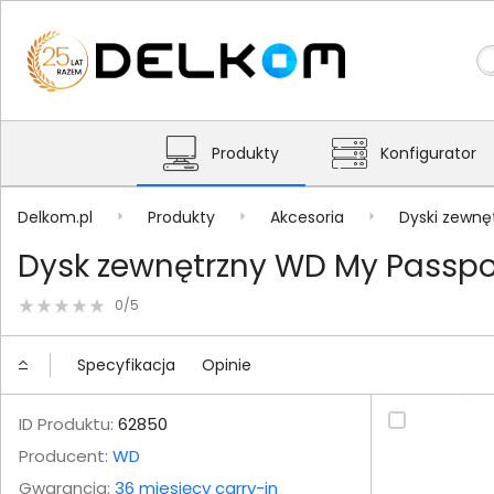
Produkty
Konfigurator
Delkom.pl
Produkty
Akcesoria
Dyski zewnę
Dysk zewnętrzny WD My Passpo
0/5
Specyfikacja
Opinie
ID Produktu:
62850
Producent:
WD
Gwarancja:
36 miesięcy carry-in