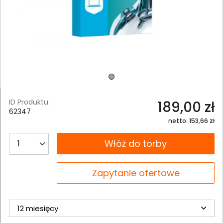
ID Produktu:
189,00 zł
62347
netto: 153,66 zł
__B2C.PRODUCT.QUANTITY
Włóż do torby
__B2C.PRODUCT.QUANTITY
Zapytanie ofertowe
12 miesięcy