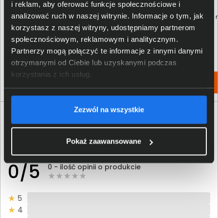
i reklam, aby oferować funkcje społecznościowe i
analizować ruch w naszej witrynie. Informacje o tym, jak
ESET NOD32 Antivirus 1 licencja na
ESET NOD32 Antivirus 1 licencja
1 rok ESD
3 lata ESD
korzystasz z naszej witryny, udostępniamy partnerom
społecznościowym, reklamowym i analitycznym.
139,00 zł
417,00 zł
Partnerzy mogą połączyć te informacje z innymi danymi
netto: 113,01 zł
netto: 339,02 zł
otrzymanymi od Ciebie lub uzyskanymi podczas
korzystania z ich usług.
Włóż do torby
Włóż do torby
Zezwól na wszystkie
Opinie o produkcie
Pokaż zaawansowane
Oceń produkt
0/5
0 - ilość opinii o produkcie
5
4