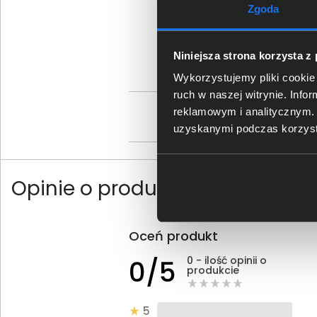
Zgoda
Sz
Niniejsza strona korzysta z
Wykorzystujemy pliki cookie 
ruch w naszej witrynie. Inf
reklamowym i analitycznym. 
Os
uzyskanymi podczas korzysta
Opinie o produkcie
Oceń produkt
0 - ilość opinii o
0/5
produkcie
5