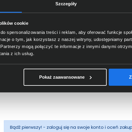
Szczegóły
czegóły dotyczące zgodności produktu z przepis
 plików cookie
DICOTA SCHWEIZ AG; Churerstr
Dane producenta
Switzerland
do spersonalizowania treści i reklam, aby oferować funkcje sp
ormacje o tym, jak korzystasz z naszej witryny, udostępniamy p
DICOTA GmbH; Fabrikstrasse 1
Partnerzy mogą połączyć te informacje z innymi danymi otrzym
oba odpowiedzialna za produkt
info@dct.group
nia z ich usług.
Pokaż zaawansowane
Z
Bądź pierwszy! - zaloguj się na swoje konto i oceń zaku