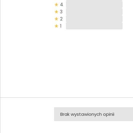
4
3
2
1
Brak wystawionych opinii