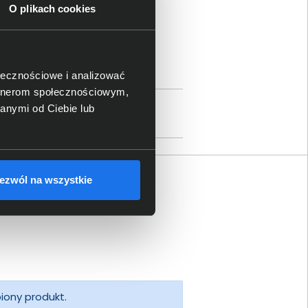
O plikach cookies
ami
asse 20, CH-8808 Pfäffikon SZ,
ołecznościowe i analizować
artnerom społecznościowym,
8, 73277 Owen/Teck, Germany;
anymi od Ciebie lub
ezwól na wszystkie
piony produkt.