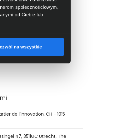
artnerom społecznościowym,
anymi od Ciebie lub
bezpośredniego
ezwól na wszystkie
ami
rtier de l’Innovation, CH - 1015
nesingel 47, 3511GC Utrecht, The