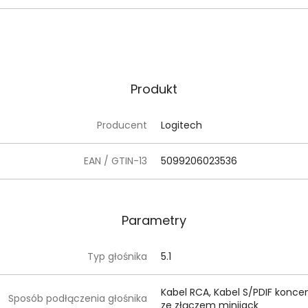
Produkt
Producent
Logitech
EAN / GTIN-13
5099206023536
Parametry
Typ głośnika
5.1
Kabel RCA, Kabel S/PDIF koncen
Sposób podłączenia głośnika
ze złączem minijack