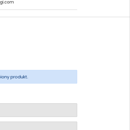
gi.
com
piony produkt.