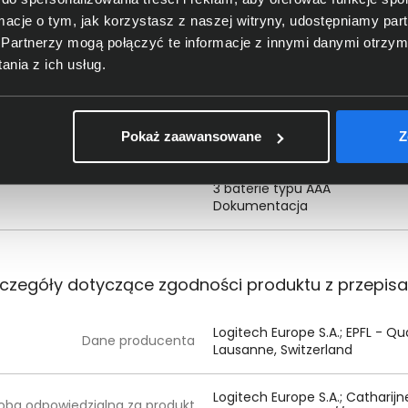
Wejście 3,5 mm: 1
ormacje o tym, jak korzystasz z naszej witryny, udostępniamy p
Wejście RCA: 1
Partnerzy mogą połączyć te informacje z innymi danymi otrzym
nia z ich usług.
Zawartość opakowania:
Dodatkowe informacje
Cztery głośniki satelitarne
Jeden głośnik centralny
Subwoofer
Kabel 6-kanałowego wejścia 
Pokaż zaawansowane
Z
Konsola sterowania
Bezprzewodowy pilot
3 baterie typu AAA
Dokumentacja
czegóły dotyczące zgodności produktu z przepis
Logitech Europe S.A.; EPFL - Qua
Dane producenta
Lausanne, Switzerland
Logitech Europe S.
A.
; Catharij
oba odpowiedzialna za produkt