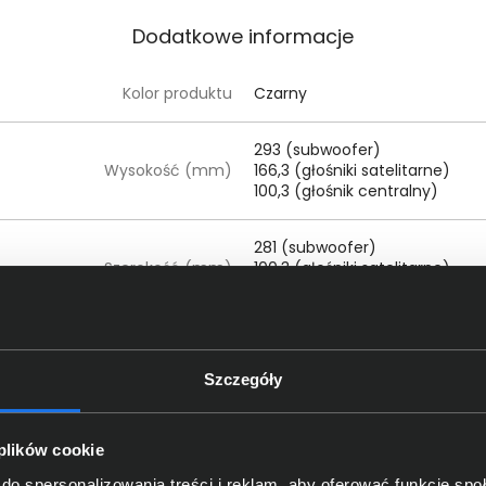
Dodatkowe informacje
Kolor produktu
Czarny
293 (subwoofer)
Wysokość (mm)
166,3 (głośniki satelitarne)
100,3 (głośnik centralny)
281 (subwoofer)
Szerokość (mm)
100,3 (głośniki satelitarne)
166,3 (głośnik centralny)
319 (subwoofer)
Głębokość (mm)
93,5 (głośniki satelitarne)
Szczegóły
93,5 (głośnik centralny)
Cyfrowe wejście optyczne: 2
 plików cookie
Cyfrowe wejście koncentryczne
6-kanałowe wejście bezpośredn
do spersonalizowania treści i reklam, aby oferować funkcje sp