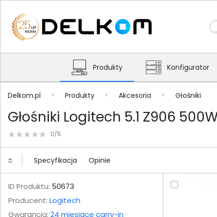
Produkty
Konfigurator
Delkom.pl
Produkty
Akcesoria
Głośniki
Głośniki Logitech 5.1 Z906 50
0/5
Specyfikacja
Opinie
ID Produktu:
50673
Producent:
Logitech
Gwarancja:
24 miesiące carry-in