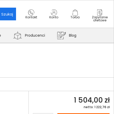
Szukaj
Kontakt
Konto
Torba
Zapytanie
ofertowe
e
Producenci
Blog
1 504,00 zł
netto: 1 222,76 zł