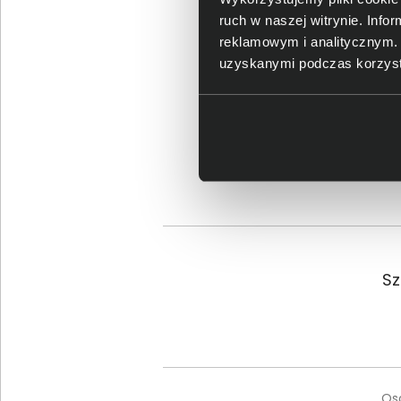
ruch w naszej witrynie. Inf
reklamowym i analitycznym. 
uzyskanymi podczas korzysta
Sz
Os