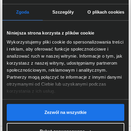
Zgoda
Szczegóły
O plikach cookies
Szerokość (mm)
85
Głębokość (mm)
76
Niniejsza strona korzysta z plików cookie
Wykorzystujemy pliki cookie do spersonalizowania treści
Szczegóły dotyczące zgodności produktu z
i reklam, aby oferować funkcje społecznościowe i
przepisami
analizować ruch w naszej witrynie. Informacje o tym, jak
korzystasz z naszej witryny, udostępniamy partnerom
Logitech Europe S.A.; EPFL -
społecznościowym, reklamowym i analitycznym.
Dane producenta
Quartier de l’Innovation, CH
Partnerzy mogą połączyć te informacje z innymi danymi
- 1015 Lausanne, Switzerland
otrzymanymi od Ciebie lub uzyskanymi podczas
korzystania z ich usług.
Logitech Europe S.
A.
;
Osoba odpowiedzialna za
Catharijnesingel 47, 3511GC
produkt
Utrecht, The Netherlands;
https:/
/
support.
logi.
com
Zezwól na wszystkie