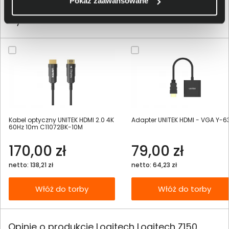
Pokaż zaawansowane
Klienci, którzy kupili ten produkt często
wybierali również
Kabel optyczny UNITEK HDMI 2.0 4K
Adapter UNITEK HDMI - VGA Y-6
60Hz 10m C11072BK-10M
170,00 zł
79,00 zł
netto: 138,21 zł
netto: 64,23 zł
Włóż do torby
Włóż do torby
Opinie o produkcie Logitech Logitech Z150