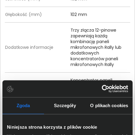
Głębokość (mm)
102 mm
Trzy złącza 12-pinowe
zapewniają każdą
kombinację paneli
Dodatkowe informacje
mikrofonowych Rally lub
dodatkowych
koncentratorów paneli
mikrofonowych Rally
Koncentrator paneli
mikrofonowych
Wyposażenie
Osprzęt do montażu
Dokumentacja
Zgoda
Szczegóły
O plikach cookies
Szczegóły dotyczące zgodności produktu z
przepisami
Niniejsza strona korzysta z plików cookie