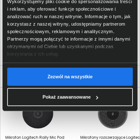
Wykorzystujemy pliki cookie do spersonalizowania treści
Logitech Europe S.A.; EPFL -
i reklam, aby oferować funkcje społecznościowe i
Dane producenta
Quartier de l’Innovation, CH
- 1015 Lausanne, Switzerland
analizować ruch w naszej witrynie. Informacje o tym, jak
korzystasz z naszej witryny, udostępniamy partnerom
Logitech Europe S.
A.
;
społecznościowym, reklamowym i analitycznym.
Osoba odpowiedzialna za
Catharijnesingel 47, 3511GC
Partnerzy mogą połączyć te informacje z innymi danymi
produkt
Utrecht, The Netherlands;
otrzymanymi od Ciebie lub uzyskanymi podczas
https:/
/
support.
logi.
com
korzystania z ich usług.
Produkty podobne
Zezwól na wszystkie
Pokaż zaawansowane
Mikrofon Logitech Rally Mic Pod
Mikrofony rozszerzające Logite