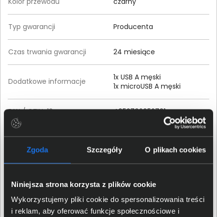
Kolor przewodu
czarny
Typ gwarancji
Producenta
Czas trwania gwarancji
24 miesiące
1x USB A męski
Dodatkowe informacje
1x microUSB A męski
EAN / GTIN-13
4052792052701
Szczegóły dotyczące zgodności produktu z
Zgoda
Szczegóły
O plikach cookies
przepisami
2direct GmbH; Langenstück
Niniejsza strona korzysta z plików cookie
Dane producenta
5, 58579 Schalksmühle;
info@2direct.de
Wykorzystujemy pliki cookie do spersonalizowania treści
i reklam, aby oferować funkcje społecznościowe i