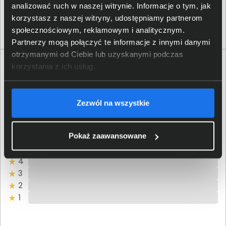
2direct GmbH; Langenstück
analizować ruch w naszej witrynie. Informacje o tym, jak
Osoba odpowiedzialna za
5, 58579 Schalksmühle;
produkt
korzystasz z naszej witryny, udostępniamy partnerom
info@2direct.de
społecznościowym, reklamowym i analitycznym.
Partnerzy mogą połączyć te informacje z innymi danymi
otrzymanymi od Ciebie lub uzyskanymi podczas
Opinie o produkcie
korzystania z ich usług.
Oceń produkt
Zezwól na wszystkie
0/5
0 - ilość opinii o produkcie
Pokaż zaawansowane
5
4
3
2
1