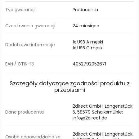
Typ gwarancji
Producenta
Czas trwania gwarancji
24 miesiące
1x USB A męski
Dodatkowe informacje
1x USB C męski
EAN / GTIN-13
4052792052671
Szczegóły dotyczące zgodności produktu z
przepisami
2direct GmbH; Langenstück
Dane producenta
5, 58579 Schalksmühle;
info@2direct.de
2direct GmbH; Langenstück
Osoba odpowiedzialna za