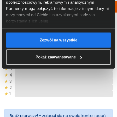
społecznościowym, reklamowym i analitycznym.
Zapytaj o dostępność
Włóż do torby
Partnerzy mogą połączyć te informacje z innymi danymi
otrzymanymi od Ciebie lub uzyskanymi podczas
korzystania z ich usług.
Opinie o produkcie
Zezwól na wszystkie
Oceń produkt
0/5
0 - ilość opinii o produkcie
Pokaż zaawansowane
5
4
3
2
1
Bądź pierwszy! - zaloguj się na swoje konto i oceń