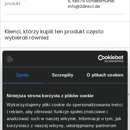
5, 58579 Schalksmühle;
produkt
info@2direct.de
Klienci, którzy kupili ten produkt często
wybierali również
Zgoda
Szczegóły
O plikach cookies
Klucz sprzętowy Yubico YubiKey
Mysz bezprzewodowa Logitech
Niniejsza strona korzysta z plików cookie
5C NFC USB-C (zestaw 2 szt.) -
M705 laserowa czarna 910-
8880001041
006034
Wykorzystujemy pliki cookie do spersonalizowania treści
i reklam, aby oferować funkcje społecznościowe i
161,00 zł
analizować ruch w naszej witrynie. Informacje o tym, jak
Indywidualna wycena
netto: 130,89 zł
korzystasz z naszej witryny, udostępniamy partnerom