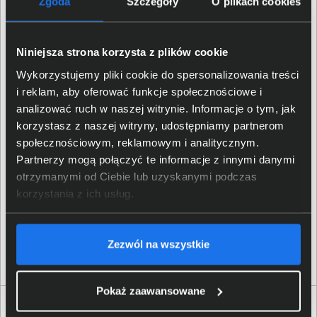
Zgoda
Szczegóły
O plikach cookies
Dokumentacja
EAN / GTIN-13
5099206045200
Niniejsza strona korzysta z plików cookie
Wykorzystujemy pliki cookie do spersonalizowania treści
Szczegóły dotyczące zgodności produktu z
i reklam, aby oferować funkcje społecznościowe i
przepisami
analizować ruch w naszej witrynie. Informacje o tym, jak
korzystasz z naszej witryny, udostępniamy partnerom
społecznościowym, reklamowym i analitycznym.
Logitech Europe S.A.; EPFL -
Dane producenta
Quartier de l’Innovation, CH
Partnerzy mogą połączyć te informacje z innymi danymi
- 1015 Lausanne, Switzerland
otrzymanymi od Ciebie lub uzyskanymi podczas
korzystania z ich usług.
Logitech Europe S.
A.
;
Osoba odpowiedzialna za
Catharijnesingel 47, 3511GC
produkt
Utrecht, The Netherlands;
Zezwól na wszystkie
https:/
/
support.
logi.
com
Pokaż zaawansowane
Klienci, którzy kupili ten produkt często