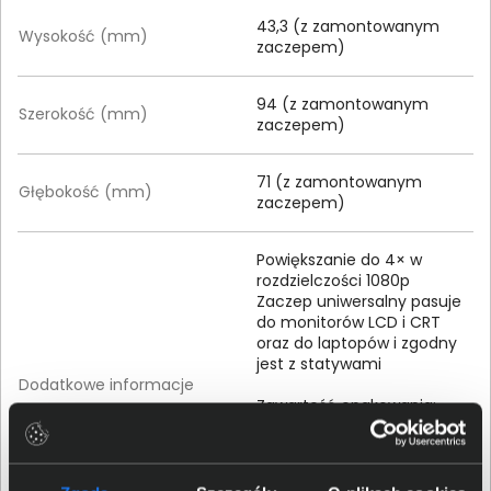
43,3 (z zamontowanym
Wysokość (mm)
zaczepem)
94 (z zamontowanym
Szerokość (mm)
zaczepem)
71 (z zamontowanym
Głębokość (mm)
zaczepem)
Powiększanie do 4× w
rozdzielczości 1080p
Zaczep uniwersalny pasuje
do monitorów LCD i CRT
oraz do laptopów i zgodny
jest z statywami
Dodatkowe informacje
Zawartość opakowania:
Kamera internetowa
Logitech C930e Webcam
Zdejmowany zaczep
Osłona wizjera