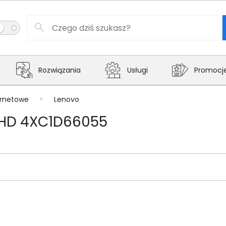
Rozwiązania
Usługi
Promocj
ernetowe
Lenovo
FHD 4XC1D66055