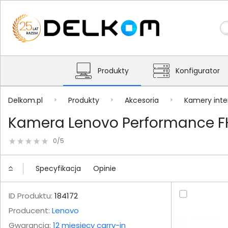
Produkty
Konfigurator
Delkom.pl
Produkty
Akcesoria
Kamery int
Kamera Lenovo Performance 
0/5
Specyfikacja
Opinie
ID Produktu:
184172
Producent:
Lenovo
Gwarancja:
12 miesięcy carry-in