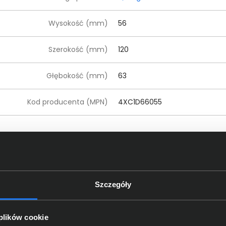
Wysokość (mm)
56
Szerokość (mm)
120
Głębokość (mm)
63
Kod producenta (MPN)
4XC1D66055
czegóły dotyczące zgodności produktu z przepis
Lenovo Group Limited; 23rd Flo
Dane producenta
King's Road, Quarry Bay, Hong 
Szczegóły
Lenovo (Slovakia), Landererova 1
oba odpowiedzialna za produkt
compliance@lenovo.com
 plików cookie