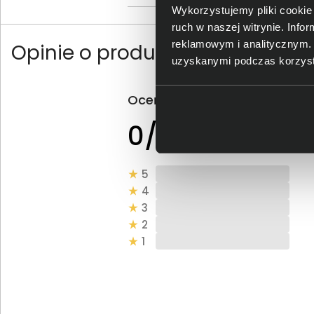
Wykorzystujemy pliki cookie 
ruch w naszej witrynie. Inf
reklamowym i analitycznym. 
Opinie o produkcie
uzyskanymi podczas korzysta
Oceń produkt
0 - ilość opinii o
0/5
produkcie
5
4
3
2
1