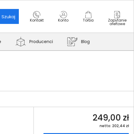
Szukaj
Kontakt
Konto
Torba
Zapytanie
ofertowe
e
Producenci
Blog
249,00 zł
netto: 202,44 zł