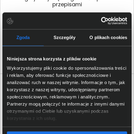
przepisami
Konsorcjum FEN Sp.z o.o.;
Dane producenta
ul.Czarnkowska 13, 60-415
Poznań;
gpsr@fen.pl
Zgoda
Szczegóły
O plikach cookies
Konsorcjum FEN Sp.z o.o.;
Osoba odpowiedzialna za
ul.Czarnkowska 13, 60-415
produkt
Poznań;
gpsr@fen.pl
Niniejsza strona korzysta z plików cookie
Wykorzystujemy pliki cookie do spersonalizowania treści
i reklam, aby oferować funkcje społecznościowe i
analizować ruch w naszej witrynie. Informacje o tym, jak
Opinie o produkcie
korzystasz z naszej witryny, udostępniamy partnerom
społecznościowym, reklamowym i analitycznym.
Oceń produkt
Partnerzy mogą połączyć te informacje z innymi danymi
otrzymanymi od Ciebie lub uzyskanymi podczas
0/5
0 - ilość opinii o produkcie
korzystania z ich usług.
5