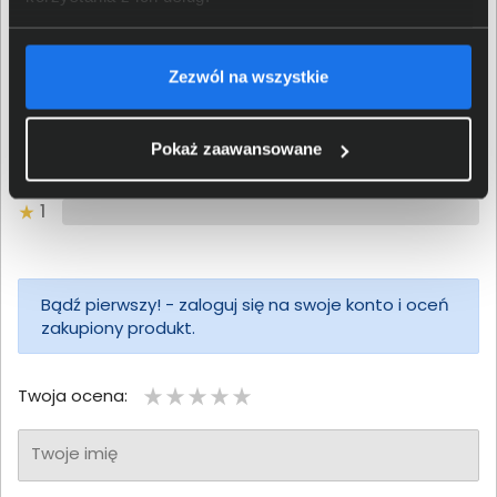
0/5
0 - ilość opinii o produkcie
Zezwól na wszystkie
5
4
Pokaż zaawansowane
3
2
1
Bądź pierwszy! - zaloguj się na swoje konto i oceń
zakupiony produkt.
Twoja ocena:
Twoje imię