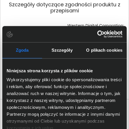
Szczegóły dotyczące zgodności produktu z
przepisami
Western Digital Corporation;
USA San Jose 95119, 5601
Dane producenta
Great Oaks Parkway;
support@wdc.com
, US 855-
493-7867
Zgoda
Szczegóły
O plikach cookies
Western Digital Corporation;
PO Box Address: BP 80006,
Osoba odpowiedzialna za
Niniejsza strona korzysta z plików cookie
92135 Issy les Moulineaux,
produkt
France;
support@wdc.com
,
Wykorzystujemy pliki cookie do spersonalizowania treści
US 855-493-7867
i reklam, aby oferować funkcje społecznościowe i
analizować ruch w naszej witrynie. Informacje o tym, jak
korzystasz z naszej witryny, udostępniamy partnerom
społecznościowym, reklamowym i analitycznym.
Opinie o produkcie
Partnerzy mogą połączyć te informacje z innymi danymi
otrzymanymi od Ciebie lub uzyskanymi podczas
Oceń produkt
korzystania z ich usług.