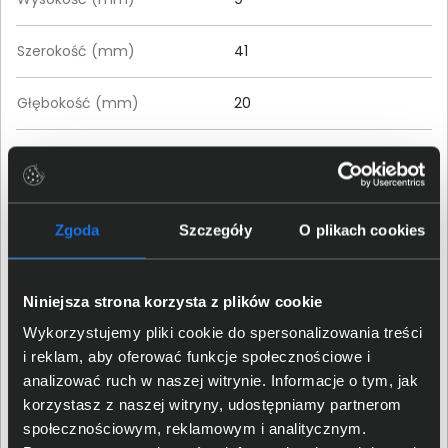
Szerokość (mm)
41
Głębokość (mm)
20
Szczegóły dotyczące zgodności produktu z
przepisami
Zgoda
Szczegóły
O plikach cookies
TP-LINK POLSKA Sp. z.o.o.;
Ożarowska 40/42, 05-850
Dane producenta
Duchnice;
compliance@tp-
link.com
Niniejsza strona korzysta z plików cookie
Wykorzystujemy pliki cookie do spersonalizowania treści
TP-LINK POLSKA Sp. z.o.o.;
i reklam, aby oferować funkcje społecznościowe i
Osoba odpowiedzialna za
Ożarowska 40/42, 05-850
analizować ruch w naszej witrynie. Informacje o tym, jak
produkt
Duchnice;
compliance@tp-
link.com
korzystasz z naszej witryny, udostępniamy partnerom
społecznościowym, reklamowym i analitycznym.