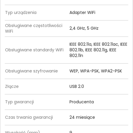
Typ urządzenia
Adapter WiFi
Obsługiwane częstotliwości
2,4 GHz, 5 GHz
WiFi
IEEE 802.11a, IEEE 802.11ac, IEEE
Obsługiwane standardy WiFi
802.11b, IEEE 802.11g, IEEE
802.11n
Obsługiwane szyfrowanie
WEP, WPA-PSK, WPA2-PSK
Złącze
USB 2.0
Typ gwarancji
Producenta
Czas trwania gwarancji
24 miesiące
Wysokość (mm)
9