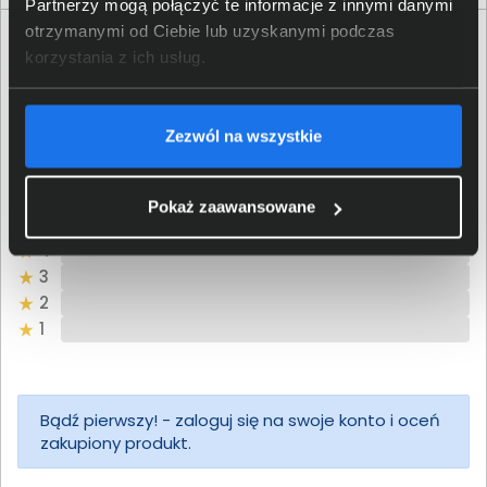
Partnerzy mogą połączyć te informacje z innymi danymi
otrzymanymi od Ciebie lub uzyskanymi podczas
Opinie o produkcie TP-Link Archer T2U
korzystania z ich usług.
Oceń produkt
Zezwól na wszystkie
0/5
0 - ilość opinii o produkcie
Pokaż zaawansowane
5
4
3
2
1
Bądź pierwszy! - zaloguj się na swoje konto i oceń
zakupiony produkt.