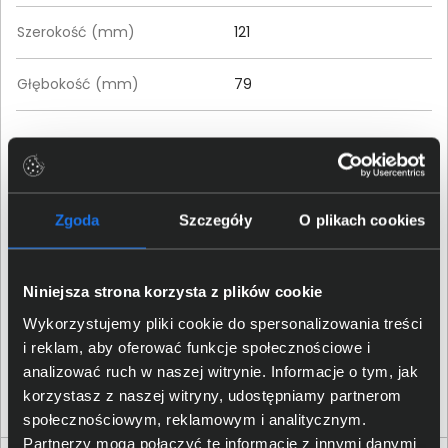
Szerokość (mm)
121
Głębokość (mm)
79
Szczegóły dotyczące zgodności produktu z
przepisami
TP-LINK POLSKA Sp. z.o.o.;
Zgoda
Szczegóły
O plikach cookies
Ożarowska 40/42, 05-850
Dane producenta
Duchnice;
compliance@tp-
link.com
Niniejsza strona korzysta z plików cookie
Wykorzystujemy pliki cookie do spersonalizowania treści
TP-LINK POLSKA Sp. z.o.o.;
Osoba odpowiedzialna za
Ożarowska 40/42, 05-850
i reklam, aby oferować funkcje społecznościowe i
produkt
Duchnice;
compliance@tp-
analizować ruch w naszej witrynie. Informacje o tym, jak
link.com
korzystasz z naszej witryny, udostępniamy partnerom
społecznościowym, reklamowym i analitycznym.
Partnerzy mogą połączyć te informacje z innymi danymi