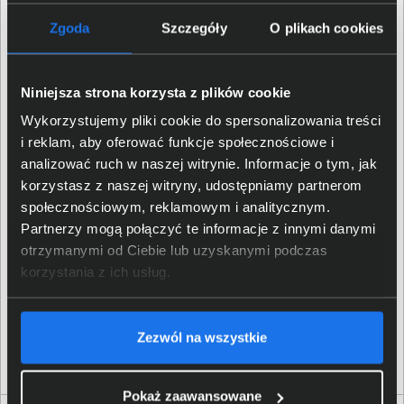
Szerokość (mm)
86
Zgoda
Szczegóły
O plikach cookies
Głębokość (mm)
26
Niniejsza strona korzysta z plików cookie
Wykorzystujemy pliki cookie do spersonalizowania treści
Szczegóły dotyczące zgodności produktu z
i reklam, aby oferować funkcje społecznościowe i
przepisami
analizować ruch w naszej witrynie. Informacje o tym, jak
korzystasz z naszej witryny, udostępniamy partnerom
TP-LINK POLSKA Sp. z.o.o.;
społecznościowym, reklamowym i analitycznym.
Ożarowska 40/42, 05-850
Dane producenta
Partnerzy mogą połączyć te informacje z innymi danymi
Duchnice;
compliance@tp-
link.com
otrzymanymi od Ciebie lub uzyskanymi podczas
korzystania z ich usług.
TP-LINK POLSKA Sp. z.o.o.;
Osoba odpowiedzialna za
Ożarowska 40/42, 05-850
produkt
Duchnice;
compliance@tp-
Zezwól na wszystkie
link.com
Pokaż zaawansowane