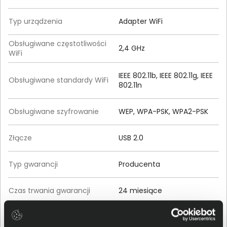
Typ urządzenia
Adapter WiFi
Obsługiwane częstotliwości
2,4 GHz
WiFi
IEEE 802.11b, IEEE 802.11g, IEEE
Obsługiwane standardy WiFi
802.11n
Obsługiwane szyfrowanie
WEP, WPA-PSK, WPA2-PSK
Złącze
USB 2.0
Typ gwarancji
Producenta
Czas trwania gwarancji
24 miesiące
Wysokość (mm)
12