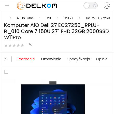
ery
All-in-One
Dell
Dell 27
Dell 27 EC27250
Komputer AiO Dell 27 EC27250_RPLU-
R_010 Core 7 150U 27" FHD 32GB 2000SSD
W11Pro
0/5
Promocje
Omówienie
Specyfikacja
Opinie