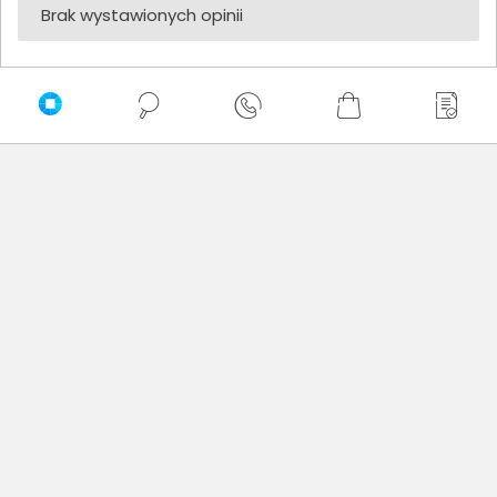
Brak wystawionych opinii
Zaufali nam
Newsletter
Nie przegap żadnej promocji!