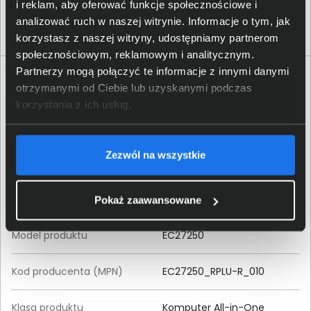
i reklam, aby oferować funkcje społecznościowe i
analizować ruch w naszej witrynie. Informacje o tym, jak
korzystasz z naszej witryny, udostępniamy partnerom
społecznościowym, reklamowym i analitycznym.
Partnerzy mogą połączyć te informacje z innymi danymi
Specyfikacja techniczna Dell EC27250
otrzymanymi od Ciebie lub uzyskanymi podczas
EC27250_RPLU-R_010
korzystania z ich usług.
Produkt
Zezwól na wszystkie
Producent
Dell
Seria produktu
Dell 27 All-In-One
Pokaż zaawansowane
Model produktu
EC27250
Kod producenta (MPN)
EC27250_RPLU-R_010
Klasa produktu
Komputer All-in-One