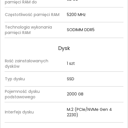
pamięci RAM do
Częstotliwość pamięci RAM
5200 MHz
Technologia wykonania
SODIMM DDR5
pamięci RAM
Dysk
Ilość zainstalowanych
1 szt
dysków
Typ dysku
SSD
Pojemność dysku
2000 GB
podstawowego
M.2 (PCIe/NVMe Gen 4
Interfejs dysku
2230)