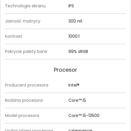
Technologia ekranu
IPS
Jasność matrycy
300 nit
Kontrast
1000:1
Pokrycie palety barw
99% sRGB
Procesor
Producent procesora
Intel®
Rodzina procesora
Core™ i5
Model procesora
Core™ i5-13500
Liczba rdzeni procesora
czternaście