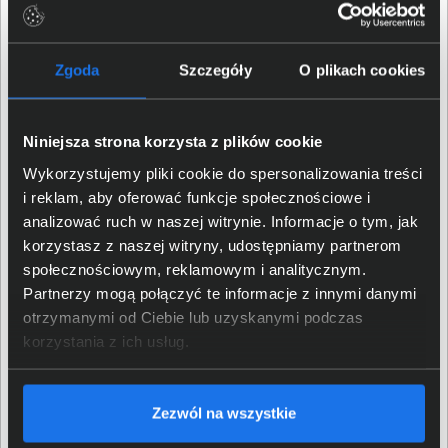
Ilość wolnych slotów
1
pamięci RAM
Zgoda
Szczegóły
O plikach cookies
Możliwość rozbudowy
64 GB
pamięci RAM do
Niniejsza strona korzysta z plików cookie
Częstotliwość pamięci RAM
4800 MHz
Wykorzystujemy pliki cookie do spersonalizowania treści
Technologia wykonania
i reklam, aby oferować funkcje społecznościowe i
SODIMM DDR5
pamięci RAM
analizować ruch w naszej witrynie. Informacje o tym, jak
korzystasz z naszej witryny, udostępniamy partnerom
Dysk
społecznościowym, reklamowym i analitycznym.
Partnerzy mogą połączyć te informacje z innymi danymi
Ilość zainstalowanych
otrzymanymi od Ciebie lub uzyskanymi podczas
1 szt
dysków
korzystania z ich usług.
Typ dysku
SSD
Zezwól na wszystkie
Pojemność dysku
512 GB
podstawowego