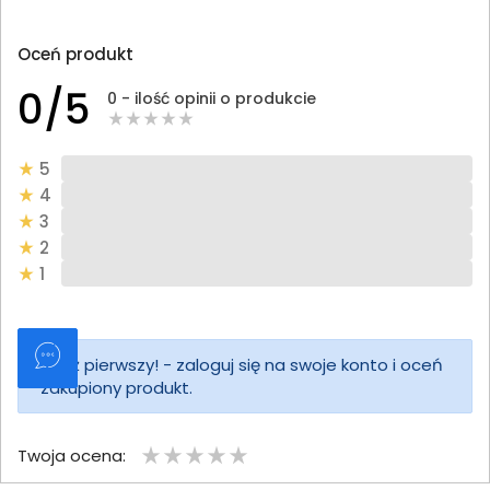
Oceń produkt
0/5
0 - ilość opinii o produkcie
5
4
3
2
1
Bądź pierwszy! - zaloguj się na swoje konto i oceń
zakupiony produkt.
Twoja ocena: