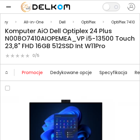
tery
All-in-One
Dell
OptiPlex
OptiPlex 7410
Komputer AiO Dell Optiplex 24 Plus
N008O7410AIOPEMEA_VP i5-13500 Touch
23,8" FHD 16GB 512SSD Int W11Pro
0/5
Promocje
Dedykowane opcje
Specyfikacja
R