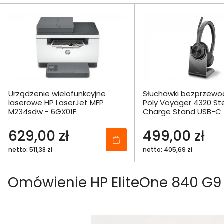
Urządzenie wielofunkcyjne
Słuchawki bezprzew
laserowe HP LaserJet MFP
Poly Voyager 4320 St
M234sdw - 6GX01F
Charge Stand USB-C 
629,00 zł
499,00 zł
netto: 511,38 zł
netto: 405,69 zł
Omówienie HP EliteOne 840 G9