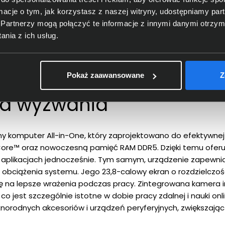
ormacje o tym, jak korzystasz z naszej witryny, udostępniamy p
Partnerzy mogą połączyć te informacje z innymi danymi otrzym
nia z ich usług.
Pokaż zaawansowane
Z
 840 G9
a wyzwania
y komputer All-in-One, który zaprojektowano do efektywnej
ore™ oraz nowoczesną pamięć RAM DDR5. Dzięki temu oferu
lu aplikacjach jednocześnie. Tym samym, urządzenie zapewni
 obciążenia systemu. Jego 23,8-calowy ekran o rozdzielczości
ię na lepsze wrażenia podczas pracy. Zintegrowana kamera
, co jest szczególnie istotne w dobie pracy zdalnej i nauki 
norodnych akcesoriów i urządzeń peryferyjnych, zwiększaj