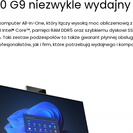
40 G9 niezwykle wydajny
komputer All-in-One, który łączy wysoką moc obliczeniową 
wi Intel® Core™, pamięci RAM DDR5 oraz szybkiemu dyskowi S
. Taki zestaw podzespołów to także gwarant płynnej obsług
ofesjonalistów, jak i firm, które potrzebują wydajnego i ko