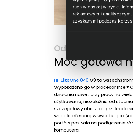
ruch w naszej witrynie. Inf
reklamowym i analitycznym. 
uzyskanymi podczas korzysta
Odkryj HP EliteOne
Moc gotowa n
HP EliteOne 840
G9 to wszechstronn
Wyposażono go w procesor Intel® C
działania nawet przy pracy na wie
użytkowania, niezależnie od stopnia
szczegółowy obraz, co przekłada s
wideokonferencji w wysokiej jakości
portów pozwala na podłączenie róż
komputera.