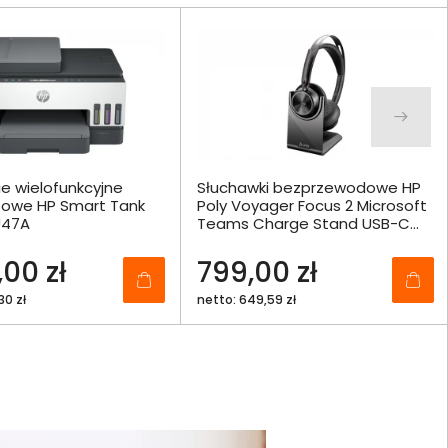
e wielofunkcyjne
Słuchawki bezprzewodowe HP
owe HP Smart Tank
Poly Voyager Focus 2 Microsoft
U47A
Teams Charge Stand USB-C
Headset + Adapter USB-C/A -
9T9J6AA
,00 zł
799,00 zł
30 zł
netto: 649,59 zł