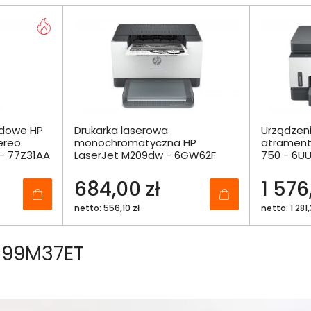
odowe HP
Drukarka laserowa
Urządzeni
ereo
monochromatyczna HP
atrament
- 77Z31AA
LaserJet M209dw - 6GW62F
750 - 6U
684,00 zł
1 576
netto: 556,10 zł
netto: 1 281,
 99M37ET