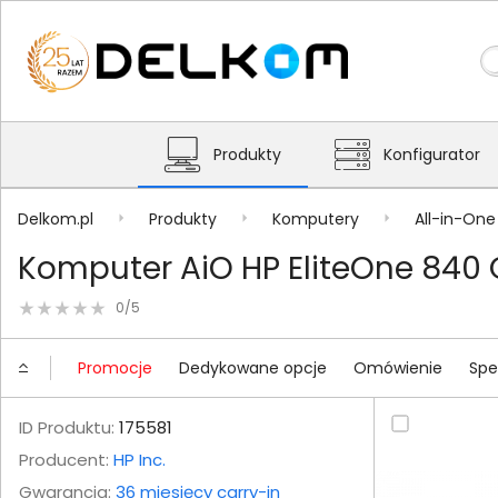
Produkty
Konfigurator
Delkom.pl
Produkty
Komputery
All-in-One
Komputer AiO HP EliteOne 840 
0/5
Promocje
Dedykowane opcje
Omówienie
Spe
ID Produktu:
175581
Producent:
HP Inc.
Gwarancja:
36 miesięcy carry-in