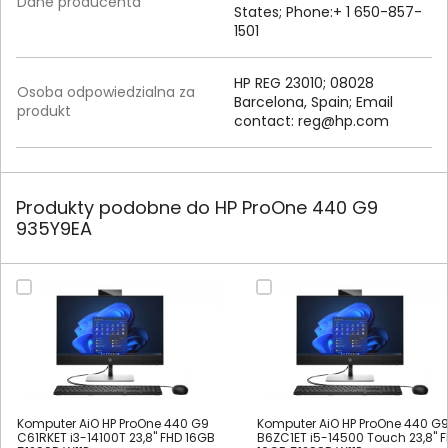
Dane producenta
States; Phone:+ 1 650-857-
1501
HP REG 23010; 08028
Osoba odpowiedzialna za
Barcelona, Spain; Email
produkt
contact:
reg@hp.com
Produkty podobne do HP ProOne 440 G9
935Y9EA
Komputer AiO HP ProOne 440 G9
Komputer AiO HP ProOne 440 G
C61RKET i3-14100T 23,8" FHD 16GB
B6ZC1ET i5-14500 Touch 23,8" 