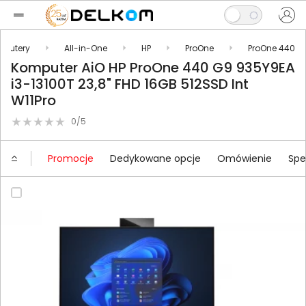
putery
All-in-One
HP
ProOne
ProOne 440
Komputer AiO HP ProOne 440 G9 935Y9EA
i3-13100T 23,8" FHD 16GB 512SSD Int
W11Pro
0/5
Promocje
Dedykowane opcje
Omówienie
Spe