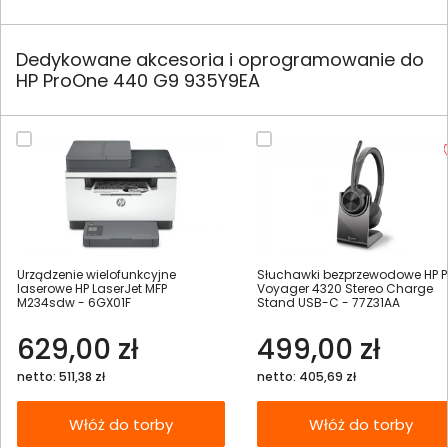
Dedykowane akcesoria i oprogramowanie do
HP ProOne 440 G9 935Y9EA
Urządzenie wielofunkcyjne
Słuchawki bezprzewodowe HP P
laserowe HP LaserJet MFP
Voyager 4320 Stereo Charge
M234sdw - 6GX01F
Stand USB-C - 77Z31AA
629,00 zł
499,00 zł
netto: 511,38 zł
netto: 405,69 zł
Włóż do torby
Włóż do torby