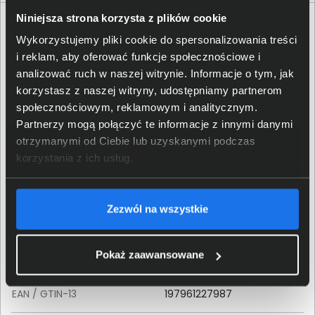
Niniejsza strona korzysta z plików cookie
Specyfikacja techniczna HP ProOne 440 G9
935Y9EA
Wykorzystujemy pliki cookie do spersonalizowania treści
i reklam, aby oferować funkcje społecznościowe i
Produkt
analizować ruch w naszej witrynie. Informacje o tym, jak
korzystasz z naszej witryny, udostępniamy partnerom
społecznościowym, reklamowym i analitycznym.
Producent
HP
Partnerzy mogą połączyć te informacje z innymi danymi
otrzymanymi od Ciebie lub uzyskanymi podczas
Rodzina produktu
ProOne
korzystania z ich usług.
Seria produktu
ProOne 400
Zezwól na wszystkie
Model produktu
ProOne 440 G9
Pokaż zaawansowane
Kod producenta (MPN)
935Y9EA
EAN / GTIN-13
197961227987