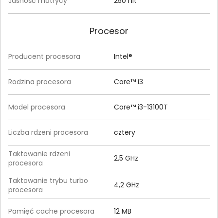
Jasność matrycy
250 nit
Procesor
Producent procesora
Intel®
Rodzina procesora
Core™ i3
Model procesora
Core™ i3-13100T
Liczba rdzeni procesora
cztery
Taktowanie rdzeni
2,5 GHz
procesora
Taktowanie trybu turbo
4,2 GHz
procesora
Pamięć cache procesora
12 MB