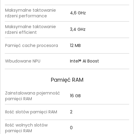
Maksymalne taktowanie
4,6 GHz
rdzeni performance
Maksymalne taktowanie
3,4 GHz
rdzeni efficient
Pamięć cache procesora
12 MB
Wbudowane NPU
Intel® AI Boost
Pamięć RAM
Zainstalowana pojemność
16 GB
pamięci RAM
Ilość slotów pamięci RAM
2
Ilość wolnych slotów
0
pamięci RAM