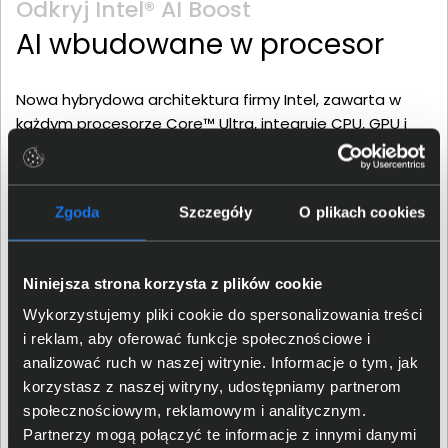
Odkryj Intel® AI Boost
AI wbudowane w procesor
Nowa hybrydowa architektura firmy Intel, zawarta w
każdym procesorze Core™ Ultra, integruje CPU, GPU i
NPU w jednym pakiecie. Pozwoli to na korzystanie z
nowych, ekscytujących możliwości sztucznej inteligencji.
Jako przykłady mogą posłużyć tłumaczenie języka w
Zgoda
Szczegóły
O plikach cookies
czasie rzeczywistym, czy ulepszone środowiska gier.
Umożliwi to ponad 300 funkcji zintegrowanych w
produktach niezależnych dostawców oprogramowania
Niniejsza strona korzysta z plików cookie
(ISV), które są akcelerowane przez AI. Jednocześnie
obsługa nawet długotrwałych, intensywnie
Wykorzystujemy pliki cookie do spersonalizowania treści
wykorzystujących sztuczną inteligencję obciążeniach,
i reklam, aby oferować funkcje społecznościowe i
nie pobiera dużych ilości energii. Przekłada się to na kilka
analizować ruch w naszej witrynie. Informacje o tym, jak
zalet, jak oszczędność energii przy pracy mobilnej,
korzystasz z naszej witryny, udostępniamy partnerom
zmniejszona emisja ciepła oraz większa wydajność
społecznościowym, reklamowym i analitycznym.
komputera.
Partnerzy mogą połączyć te informacje z innymi danymi