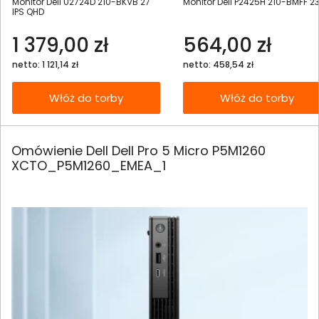
Monitor Dell U2724D 210-BKVB 27"
Monitor Dell P2425H 210-BMFF 23
IPS QHD
1 379,00 zł
564,00 zł
netto: 1 121,14 zł
netto: 458,54 zł
Włóż do torby
Włóż do torby
Omówienie Dell Dell Pro 5 Micro P5M1260
XCTO_P5M1260_EMEA_1