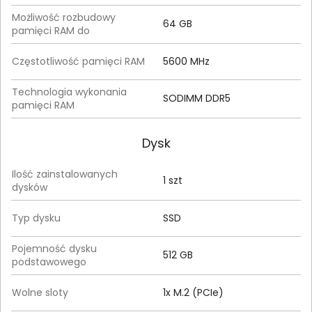
Możliwość rozbudowy
64 GB
pamięci RAM do
Częstotliwość pamięci RAM
5600 MHz
Technologia wykonania
SODIMM DDR5
pamięci RAM
Dysk
Ilość zainstalowanych
1 szt
dysków
Typ dysku
SSD
Pojemność dysku
512 GB
podstawowego
Wolne sloty
1x M.2 (PCIe)