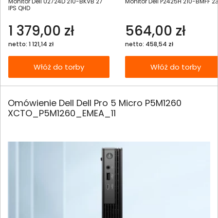
Monitor Dell U2724D 210-BKVB 27"
Monitor Dell P2425H 210-BMFF 23
IPS QHD
1 379,00 zł
564,00 zł
netto: 1 121,14 zł
netto: 458,54 zł
Włóż do torby
Włóż do torby
Omówienie Dell Dell Pro 5 Micro P5M1260
XCTO_P5M1260_EMEA_11