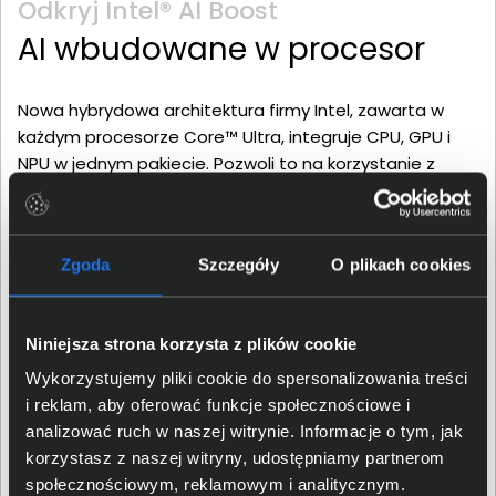
Odkryj Intel® AI Boost
AI wbudowane w procesor
Nowa hybrydowa architektura firmy Intel, zawarta w
każdym procesorze Core™ Ultra, integruje CPU, GPU i
NPU w jednym pakiecie. Pozwoli to na korzystanie z
nowych, ekscytujących możliwości sztucznej inteligencji.
Jako przykłady mogą posłużyć tłumaczenie języka w
czasie rzeczywistym, czy ulepszone środowiska gier.
Zgoda
Szczegóły
O plikach cookies
Umożliwi to ponad 300 funkcji zintegrowanych w
produktach niezależnych dostawców oprogramowania
(ISV), które są akcelerowane przez AI. Jednocześnie
Niniejsza strona korzysta z plików cookie
obsługa nawet długotrwałych, intensywnie
wykorzystujących sztuczną inteligencję obciążeniach,
Wykorzystujemy pliki cookie do spersonalizowania treści
nie pobiera dużych ilości energii. Przekłada się to na kilka
i reklam, aby oferować funkcje społecznościowe i
zalet, jak oszczędność energii przy pracy mobilnej,
analizować ruch w naszej witrynie. Informacje o tym, jak
zmniejszona emisja ciepła oraz większa wydajność
korzystasz z naszej witryny, udostępniamy partnerom
komputera.
społecznościowym, reklamowym i analitycznym.