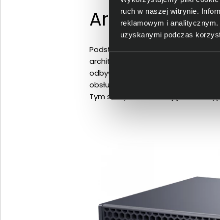
Architektura N
ruch w naszej witrynie. Inf
reklamowym i analitycznym. 
uzyskanymi podczas korzysta
Podstawą urządzenia jest NVIDIA G
architekturze zoptymalizowanej pod
odbywa się z bardzo niskim opóźnie
obsługuje zaawansowane obciążenia
Tym samym umożliwiając realizacj