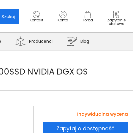
Szukaj
Kontakt
Konto
Torba
Zapytanie
ofertowe
e
Producenci
Blog
000SSD NVIDIA DGX OS
Indywidualna wycena
Zapytaj o dostępność