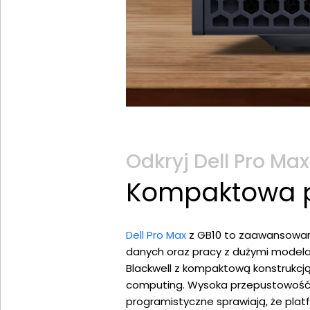
Odkryj Dell Pro Max
Kompaktowa p
Dell Pro Max
z GB10 to zaawansowana 
danych oraz pracy z dużymi modela
Blackwell z kompaktową konstrukcj
computing. Wysoka przepustowość 
programistyczne sprawiają, że plat