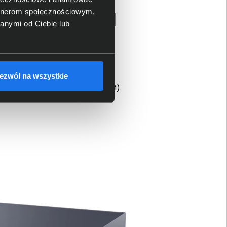
a obliczeń AI
artnerom społecznościowym,
anymi od Ciebie lub
nym układem GPU w jednej
C komunikacja między CPU i GPU
owanie modeli AI. Platforma
ezwól na wszystkie
raz duże modele językowe (LLM).