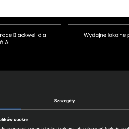
race Blackwell dla
Wydajne lokalne 
ń AI
dajność dla
Bezpieczne 
 zastosowań
optymal
Szczegóły
 plików cookie
do spersonalizowania treści i reklam, aby oferować funkcje sp