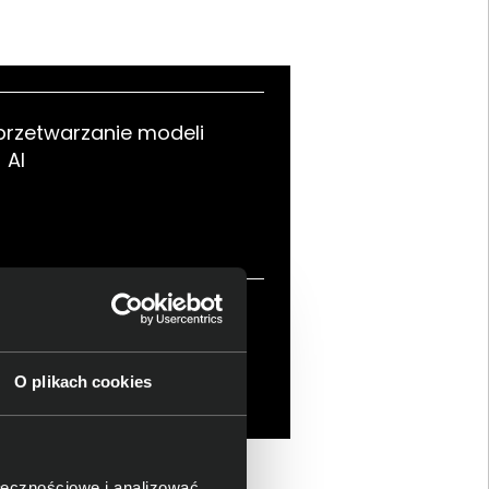
przetwarzanie modeli
AI
środowisko AI i
izacja pracy
O plikach cookies
ołecznościowe i analizować