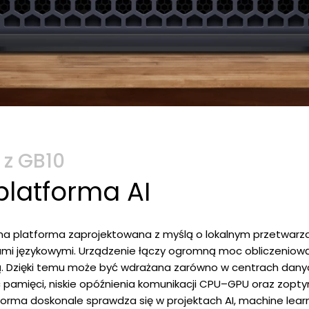
 z GB10
latforma AI
platforma zaprojektowana z myślą o lokalnym przetwarzaniu 
mi językowymi. Urządzenie łączy ogromną moc obliczeniową 
ą. Dzięki temu może być wdrażana zarówno w centrach danyc
pamięci, niskie opóźnienia komunikacji CPU–GPU oraz zopt
forma doskonale sprawdza się w projektach AI, machine learn