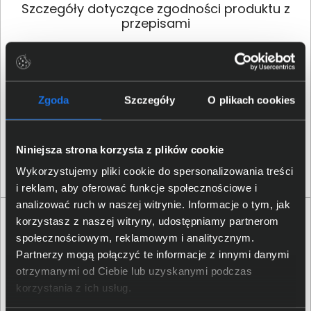
Szczegóły dotyczące zgodności produktu z
przepisami
Logitech Europe S.A.; EPFL -
Dane producenta
Quartier de l’Innovation, CH
- 1015 Lausanne, Switzerland
Zgoda
Szczegóły
O plikach cookies
Logitech Europe S.
A.
;
Osoba odpowiedzialna za
Catharijnesingel 47, 3511GC
produkt
Utrecht, The Netherlands;
Niniejsza strona korzysta z plików cookie
https:/
/
support.
logi.
com
Wykorzystujemy pliki cookie do spersonalizowania treści
i reklam, aby oferować funkcje społecznościowe i
analizować ruch w naszej witrynie. Informacje o tym, jak
Opinie o produkcie
korzystasz z naszej witryny, udostępniamy partnerom
społecznościowym, reklamowym i analitycznym.
Partnerzy mogą połączyć te informacje z innymi danymi
Oceń produkt
otrzymanymi od Ciebie lub uzyskanymi podczas
0/5
korzystania z ich usług.
0 - ilość opinii o produkcie