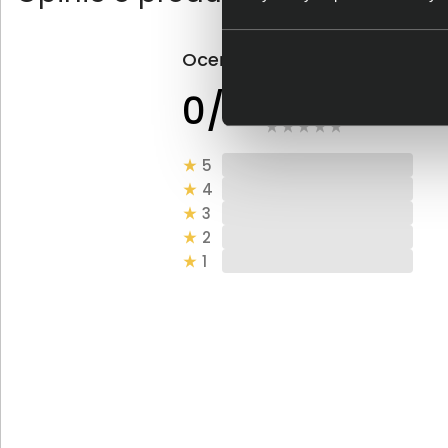
Oceń produkt
0 - ilość opinii o
0/5
produkcie
5
4
3
2
1