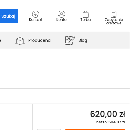
Szukaj
Kontakt
Konto
Torba
Zapytanie
ofertowe
e
Producenci
Blog
620,00 zł
netto: 504,07 zł