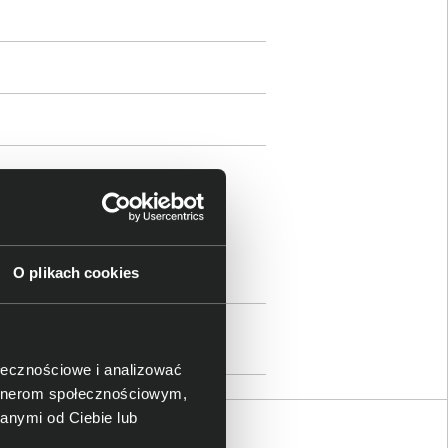
ami
rtier de l’Innovation, CH - 1015
O plikach cookies
nesingel 47, 3511GC Utrecht, The
gi.
com
ołecznościowe i analizować
artnerom społecznościowym,
anymi od Ciebie lub