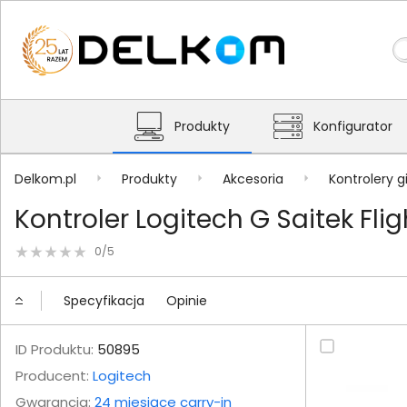
Produkty
Konfigurator
Delkom.pl
Produkty
Akcesoria
Kontrolery g
Kontroler Logitech G Saitek Fl
0/5
Specyfikacja
Opinie
ID Produktu:
50895
Producent:
Logitech
Gwarancja:
24 miesiące carry-in