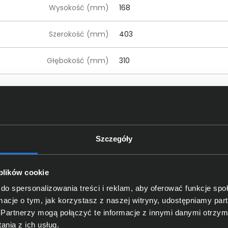
Wysokość (mm)
168
Szerokość (mm)
403
Głębokość (mm)
310
czegóły dotyczące zgodności produktu z przepis
Logitech Europe S.A.; EPFL - Qua
Dane producenta
Szczegóły
Lausanne, Switzerland
Logitech Europe S.
A.
; Catharij
oba odpowiedzialna za produkt
 plików cookie
Netherlands; https:/
/
support.
lo
do spersonalizowania treści i reklam, aby oferować funkcje sp
ormacje o tym, jak korzystasz z naszej witryny, udostępniamy p
Partnerzy mogą połączyć te informacje z innymi danymi otrzym
nia z ich usług.