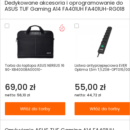
Dedykowane akcesoria i oprogramowanie do
ASUS TUF Gaming A14 FA401UH FA401UH-RG018
Torba do laptopa ASUS NEREUS 16
Listwa antyprzepięciowa EVER
90-XB4000BA00010-
Optima 1,5m T/LZ08-OPT015/0
69,00 zł
55,00 zł
netto: 56,10 zł
netto: 44,72 zł
Włóż do torby
Włóż do torby