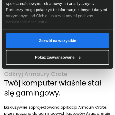
społecznościowym, reklamowym i analitycznym.
Partnerzy mogą połączyć te informacje z innymi danymi
otrzymanymi od Ciebie lub uzyskanymi podczas
korzystania z ich usług.
Zezwól na wszystkie
Pokaż zaawansowane
Odkryj Armoury Crate
Twój komputer właśnie stał
się gamingowy.
Ekskluzywnie zaprojektowana aplikacja Armoury Crate,
przeznaczona do gamingowych laptopów Asus, oferuje