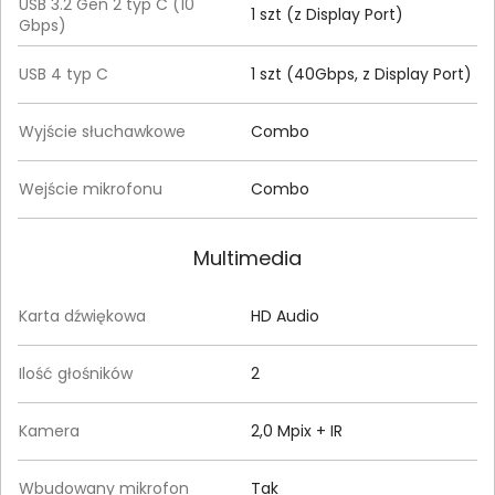
USB 3.2 Gen 2 typ C (10
1 szt (z Display Port)
Gbps)
USB 4 typ C
1 szt (40Gbps, z Display Port)
Wyjście słuchawkowe
Combo
Wejście mikrofonu
Combo
Multimedia
Karta dźwiękowa
HD Audio
Ilość głośników
2
Kamera
2,0 Mpix + IR
Wbudowany mikrofon
Tak