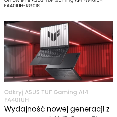
Omówienie ASUS TUF Gaming A14 FA401UH
FA401UH-RG018
Odkryj ASUS TUF Gaming A14
FA401UH
Wydajność nowej generacji z