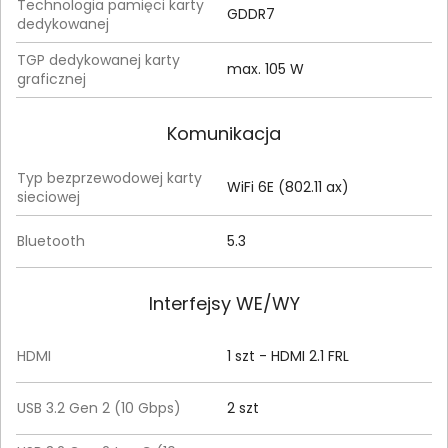
Technologia pamięci karty
GDDR7
dedykowanej
TGP dedykowanej karty
max. 105 W
graficznej
Komunikacja
Typ bezprzewodowej karty
WiFi 6E (802.11 ax)
sieciowej
Bluetooth
5.3
Interfejsy WE/WY
HDMI
1 szt - HDMI 2.1 FRL
USB 3.2 Gen 2 (10 Gbps)
2 szt