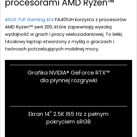
procesorami AMD Ryzen™
ASUS TUF Gaming A14
FA401UH korzysta z procesorów
AMD Ryzen™ serii 200, które zapewniają wysoką
wydajność w grach i pracy wielozadaniowej. To lekki,
14calowy laptop stworzony z myślą o graczach i
twórcach potrzebujących mobilnej mocy.
Grafika NVIDIA® GeForce RTX™
dla płynnej rozgrywki
Ekran 14" 2.5K 165 Hz z pełnym
pokryciem sRGB