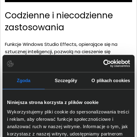
Codzienne i niecodzienne
zastosowania
Funkcje Windows Studio Effects, opierające się na
sztucznej inteligencji, pozwolą na cieszenie się
ulepszonymi efektami wizualnymi. Podobne rozwiązania
mogą również służyć wzmocnieniu stopnia ochrony
prywatnych danych użytkowników komputerów. SI
pozytywnie wpłynie na takie czynności jak
Zgoda
Szczegóły
O plikach cookies
automatyczne obracanie/przybliżanie obrazu w trakcie
wideokonferencji lub aplikowanie wysokiej jakości
Niniejsza strona korzysta z plików cookie
rozmyć tła. AMD Ryzen™ AI oferuje rozwiązanie, dzięki
któremu użytkownicy mogą przygotować się na
Wykorzystujemy pliki cookie do spersonalizowania treści
aplikacje i obciążenia związane ze sztuczną
i reklam, aby oferować funkcje społecznościowe i
inteligencją. Dotyczy to zarówno obecnie dostępnych,
analizować ruch w naszej witrynie. Informacje o tym, jak
jak i potencjalnie nadchodzących zastosowań.
korzystasz z naszej witryny, udostępniamy partnerom