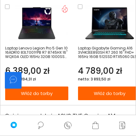
Laptop Lenovo Legion Pro 5 Gen 10
Laptop Gigabyte Gaming A16
16ADR10 83LT001YPB R7 8745HX 16"
3VHK3EE893SH R7 260 16" FHD+
WQXGA OLED 165Hz 32GB 1000SSD
165Hz 16GB 512SSD RTX5060 DL
RTX5060 DLSS 4
4 W11
6 389,00 zł
4 789,00 zł
netto: 5 194,31 zł
netto: 3 893,50 zł
Włóż do torby
Włóż do torby
Opinie o produkcie ASUS TUF Gaming A14
FA401UH FA401UH-RG018