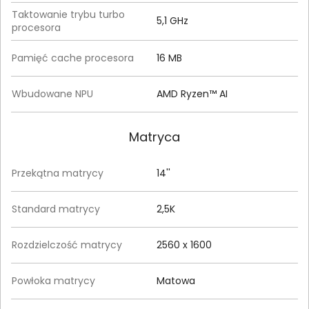
Taktowanie trybu turbo
5,1 GHz
procesora
Pamięć cache procesora
16 MB
Wbudowane NPU
AMD Ryzen™ AI
Matryca
Przekątna matrycy
14''
Standard matrycy
2,5K
Rozdzielczość matrycy
2560 x 1600
Powłoka matrycy
Matowa