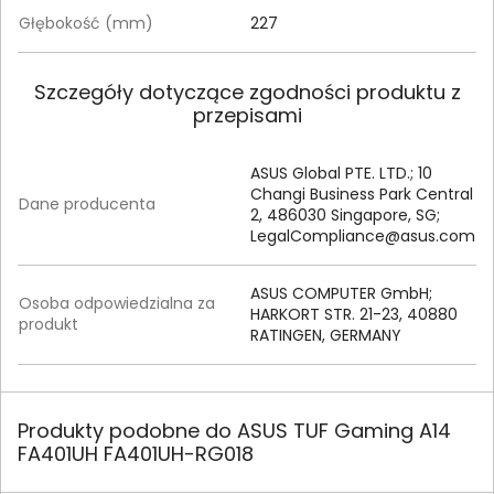
Głębokość (mm)
227
Szczegóły dotyczące zgodności produktu z
przepisami
ASUS Global PTE. LTD.; 10
Changi Business Park Central
Dane producenta
2, 486030 Singapore, SG;
LegalCompliance@asus.com
ASUS COMPUTER GmbH;
Osoba odpowiedzialna za
HARKORT STR. 21-23, 40880
produkt
RATINGEN, GERMANY
Produkty podobne do ASUS TUF Gaming A14
FA401UH FA401UH-RG018