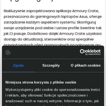
Ekskluzywnie zaprojektowana aplikacja Armoury Crate,
przeznaczona do gamingowych laptopów Asus, oferuje
zarządzanie każdym aspektem systemu. Skonfiguruj
swoje urządzenie pod siebie i ustaw profile świetlne tak
jak Ci pasuje. Dodatkowo dzięki Armoury Crate uzyskasz
dostęp do aktualizacji, sterowników oraz specjalnie
przygotowanych ofert promocyjnych na najnowsze gry.
Aplikacja daje dostęp do wszystkiego co najważniejsze
w twojej karierze gracza, więc zainstaluj ją i stań się
częścią ich społeczności!
Zgoda
Szczegóły
O plikach cookies
Niniejsza strona korzysta z plików cookie
Wykorzystujemy pliki cookie do spersonalizowania treści
i reklam, aby oferować funkcje społecznościowe i
analizować ruch w naszej witrynie. Informacje o tym, jak