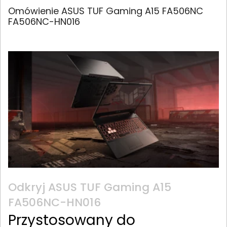
Omówienie ASUS TUF Gaming A15 FA506NC
FA506NC-HN016
Odkryj ASUS TUF Gaming A15
FA506NC-HN016
Przystosowany do