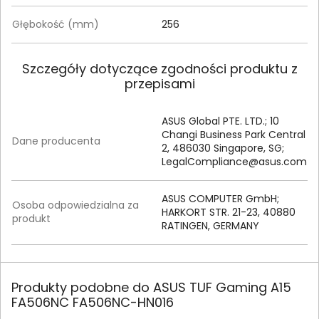
Głębokość (mm)
256
Szczegóły dotyczące zgodności produktu z
przepisami
ASUS Global PTE. LTD.; 10
Changi Business Park Central
Dane producenta
2, 486030 Singapore, SG;
LegalCompliance@asus.com
ASUS COMPUTER GmbH;
Osoba odpowiedzialna za
HARKORT STR. 21-23, 40880
produkt
RATINGEN, GERMANY
Produkty podobne do ASUS TUF Gaming A15
FA506NC FA506NC-HN016