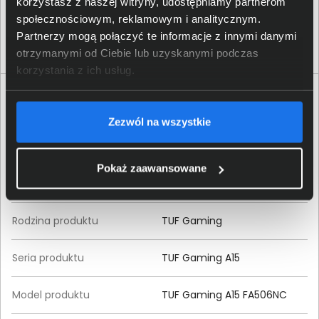
korzystasz z naszej witryny, udostępniamy partnerom
społecznościowym, reklamowym i analitycznym.
Partnerzy mogą połączyć te informacje z innymi danymi
otrzymanymi od Ciebie lub uzyskanymi podczas
korzystania z ich usług.
Specyfikacja techniczna ASUS TUF Gaming A15
FA506NC FA506NC-HN016
Zezwól na wszystkie
Produkt
Pokaż zaawansowane
Producent
ASUS
Rodzina produktu
TUF Gaming
Seria produktu
TUF Gaming A15
Model produktu
TUF Gaming A15 FA506NC