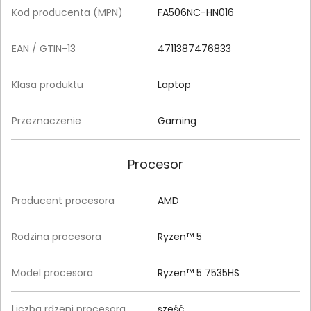
Kod producenta (MPN)
FA506NC-HN016
EAN / GTIN-13
4711387476833
Klasa produktu
Laptop
Przeznaczenie
Gaming
Procesor
Producent procesora
AMD
Rodzina procesora
Ryzen™ 5
Model procesora
Ryzen™ 5 7535HS
Liczba rdzeni procesora
sześć