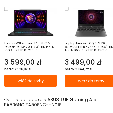
Laptop MSI Katana 17 B13UCRK-
Laptop Lenovo LOQ 15AHP9
1605XPL i5-13420H 17.3" FHD 144Hz
83DX00F1PB R7 7445HS 15,6" FH
16GB 512SSD RTX3050
144Hz 16GB 512SSD RTX3050
3 599,00 zł
3 499,00 zł
netto: 2 926,02 zł
netto: 2 844,72 zł
Włóż do torby
Włóż do torby
Opinie o produkcie ASUS TUF Gaming A15
FA506NC FA506NC-HN016