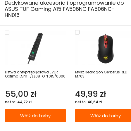
Dedykowane akcesoria i oprogramowanie do
ASUS TUF Gaming A15 FA506NC FA506NC-
HN016
Listwa antyprzepięciowa EVER
Mysz Redragon Gerberus RED-
Optima 1,5m T/LZ08-OPT015/0000
M703
55,00 zł
49,99 zł
netto: 44,72 zł
netto: 40,64 zł
Włóż do torby
Włóż do torby