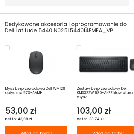
Dedykowane akcesoria i oprogramowanie do
Dell Latitude 5440 N025L544014EMEA_VP
Mysz bezprzewodowa Dell WM126
Zestaw bezprzewodowy Dell
optyczna 570-AAMH
KM3322W 580-AKFZ klawiatura
mysz
53,00 zł
103,00 zł
netto: 43,09 zł
netto: 83,74 zł
Włóż do torby
Włóż do torby