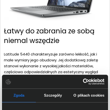
Łatwy do zabrania ze sobą
niemal wszędzie
Latitude 5440 charakteryzuje zarówno lekkość, jak i
małe wymiary jego obudowy. Jej dodatkową zaletę
stanowi wykonanie z wysokiej jakości materiałów,
częściowo odpowiedzialnych za estetyczny wygląd
komputera. Obecność wytrzymałej baterii to gwarancja
długiego czasu pracy notebooka bez dostępu do sieci
elektrycznej. Funkcja jej szybkiego ładowania skróci czas
oczekiwania na uzupełnienie zapasów energii przed
Zgoda
Szczegóły
O plikach cookies
kolejnym wyjściem. Opcjonalny modem sieci
komórkowej zapewni możliwość pozostania w