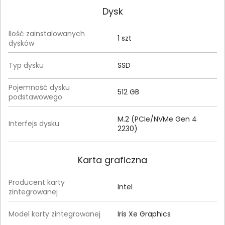
Dysk
Ilość zainstalowanych
1 szt
dysków
Typ dysku
SSD
Pojemność dysku
512 GB
podstawowego
M.2 (PCIe/NVMe Gen 4
Interfejs dysku
2230)
Karta graficzna
Producent karty
Intel
zintegrowanej
Model karty zintegrowanej
Iris Xe Graphics