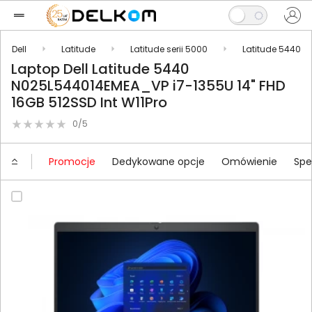
Dell
Latitude
Latitude serii 5000
Latitude 5440
Laptop Dell Latitude 5440
N025L544014EMEA_VP i7-1355U 14" FHD
16GB 512SSD Int W11Pro
0/5
Promocje
Dedykowane opcje
Omówienie
Spe