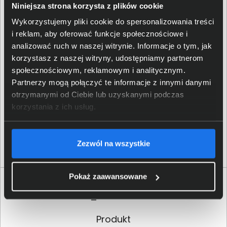
kontakcie z współpracownikami oraz zachowania
Niniejsza strona korzysta z plików cookie
dostępu do internetu niemal wszędzie.
Wykorzystujemy pliki cookie do spersonalizowania treści
i reklam, aby oferować funkcje społecznościowe i
analizować ruch w naszej witrynie. Informacje o tym, jak
korzystasz z naszej witryny, udostępniamy partnerom
społecznościowym, reklamowym i analitycznym.
Partnerzy mogą połączyć te informacje z innymi danymi
otrzymanymi od Ciebie lub uzyskanymi podczas
korzystania z ich usług.
Zezwól na wszystkie
Pokaż zaawansowane
Specyfikacja techniczna Dell Latitude 5440
N025L544014EMEA_VP
Produkt