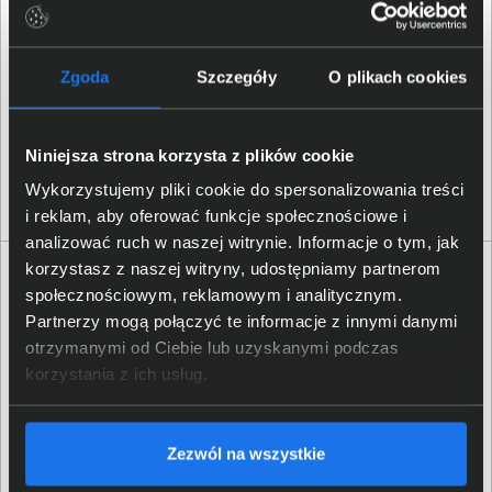
Zgoda
Szczegóły
O plikach cookies
Niniejsza strona korzysta z plików cookie
Wykorzystujemy pliki cookie do spersonalizowania treści
i reklam, aby oferować funkcje społecznościowe i
analizować ruch w naszej witrynie. Informacje o tym, jak
korzystasz z naszej witryny, udostępniamy partnerom
Specyfikacja techniczna Dell Pro 14 PC14255
społecznościowym, reklamowym i analitycznym.
BTO507_PC14255_EMEA
Partnerzy mogą połączyć te informacje z innymi danymi
otrzymanymi od Ciebie lub uzyskanymi podczas
Produkt
korzystania z ich usług.
Producent
Dell
Zezwól na wszystkie
Rodzina produktu
Pro