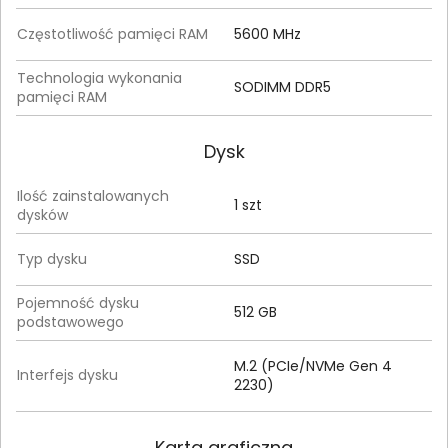
Częstotliwość pamięci RAM
5600 MHz
Technologia wykonania
SODIMM DDR5
pamięci RAM
Dysk
Ilość zainstalowanych
1 szt
dysków
Typ dysku
SSD
Pojemność dysku
512 GB
podstawowego
M.2 (PCIe/NVMe Gen 4
Interfejs dysku
2230)
Karta graficzna