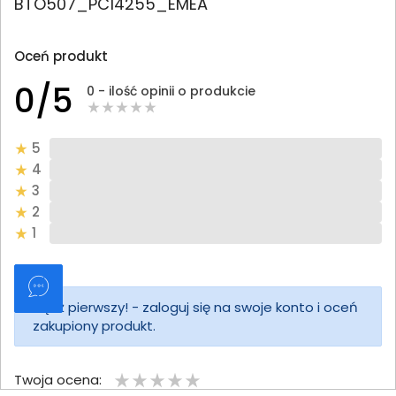
BTO507_PC14255_EMEA
Oceń produkt
0/5
0 - ilość opinii o produkcie
5
4
3
2
1
Bądź pierwszy! - zaloguj się na swoje konto i oceń
zakupiony produkt.
Twoja ocena: