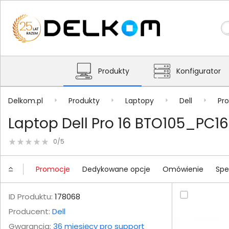
Produkty
Konfigurator
Delkom.pl
Produkty
Laptopy
Dell
Pro
Laptop Dell Pro 16 BTO105_PC1
0/5
Promocje
Dedykowane opcje
Omówienie
Spe
ID Produktu:
178068
Producent:
Dell
Gwarancja:
36 miesięcy pro support