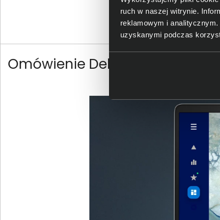
ruch w naszej witrynie. Inf
83
reklamowym i analitycznym. 
netto
uzyskanymi podczas korzysta
Omówienie Dell Pro 16 PC1625