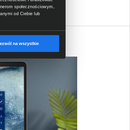
artnerom społecznościowym,
anymi od Ciebie lub
ezwól na wszystkie