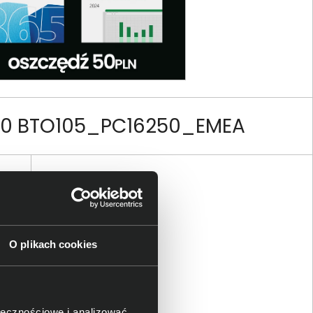
250 BTO105_PC16250_EMEA
O plikach cookies
ER
ołecznościowe i analizować