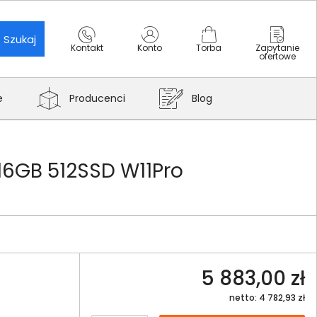
Szukaj
Kontakt
Konto
Torba
Zapytanie
ofertowe
e
Producenci
Blog
16GB 512SSD W11Pro
5 883,00 zł
netto: 4 782,93 zł