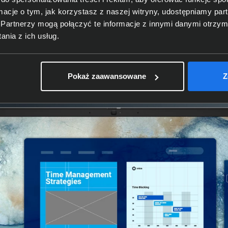
ormacje o tym, jak korzystasz z naszej witryny, udostępniamy p
9,00 zł
55,00 zł
Partnerzy mogą połączyć te informacje z innymi danymi otrzym
: 682,11 zł
netto: 44,72 zł
nia z ich usług.
0 BTO105_PC16250_EMEA
Pokaż zaawansowane
Z