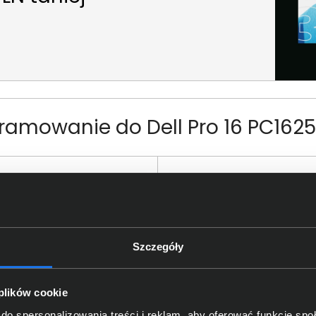
ramowanie do Dell Pro 16 PC16
Szczegóły
cja dokująca Dell Pro Dock
Listwa antyprzepięciowa EV
 plików cookie
5Z 210-BTJB
Optima 1,5m T/LZ08-
OPT015/0000
do spersonalizowania treści i reklam, aby oferować funkcje sp