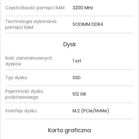
Częstotliwość pamięci RAM
3200 MHz
Technologia wykonania
SODIMM DDR4
pamięci RAM
Dysk
Ilość zainstalowanych
1 szt
dysków
Typ dysku
SSD
Pojemność dysku
512 GB
podstawowego
Interfejs dysku
M.2 (PCIe/NVMe)
Karta graficzna