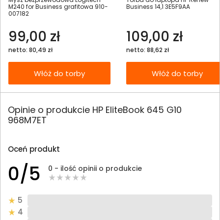
M240 for Business grafitowa 910-
Business 14,1 3E5F9AA
007182
99,00 zł
109,00 zł
netto: 80,49 zł
netto: 88,62 zł
Włóż do torby
Włóż do torby
Opinie o produkcie HP EliteBook 645 G10
968M7ET
Oceń produkt
0/5
0 - ilość opinii o produkcie
5
4