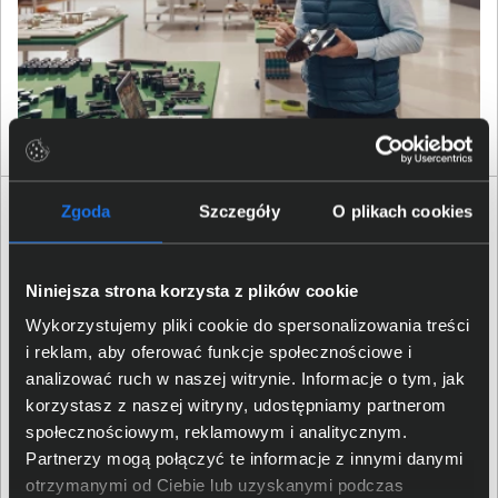
Specyfikacja techniczna HP EliteBook 645 G10
Zgoda
Szczegóły
O plikach cookies
968M7ET
Produkt
Niniejsza strona korzysta z plików cookie
Wykorzystujemy pliki cookie do spersonalizowania treści
Producent
HP
i reklam, aby oferować funkcje społecznościowe i
analizować ruch w naszej witrynie. Informacje o tym, jak
Rodzina produktu
EliteBook
korzystasz z naszej witryny, udostępniamy partnerom
społecznościowym, reklamowym i analitycznym.
Partnerzy mogą połączyć te informacje z innymi danymi
Seria produktu
EliteBook 645
otrzymanymi od Ciebie lub uzyskanymi podczas