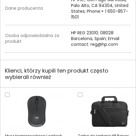
Palo Alto, CA 94304, United
Dane producenta
States; Phone:+ 1 650-857-
1501
HP REG 23010; 08028
Osoba odpowiedzialna za
Barcelona, Spain; Email
produkt
contact:
reg@hp.com
Klienci, którzy kupili ten produkt często
wybierali również
Mysz bezprzewodowa Logitech
Torba do laptopa HP Renew