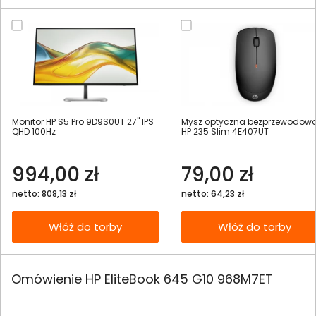
Monitor HP S5 Pro 9D9S0UT 27" IPS
Mysz optyczna bezprzewodow
QHD 100Hz
HP 235 Slim 4E407UT
994,00 zł
79,00 zł
netto: 808,13 zł
netto: 64,23 zł
Włóż do torby
Włóż do torby
Omówienie HP EliteBook 645 G10 968M7ET