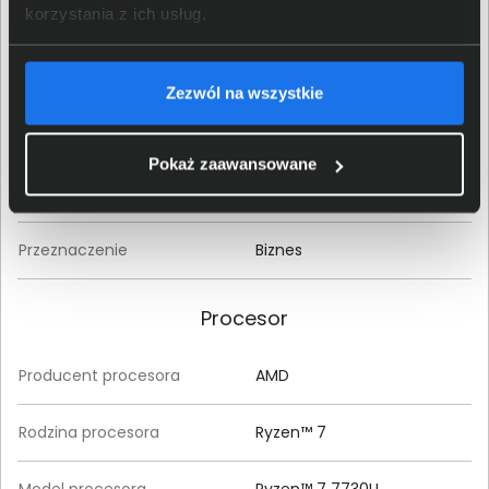
korzystania z ich usług.
Model produktu
EliteBook 645 G10
Kod producenta (MPN)
968M7ET
Zezwól na wszystkie
EAN / GTIN-13
197961502510
Pokaż zaawansowane
Klasa produktu
Laptop
Przeznaczenie
Biznes
Procesor
Producent procesora
AMD
Rodzina procesora
Ryzen™ 7
Model procesora
Ryzen™ 7 7730U