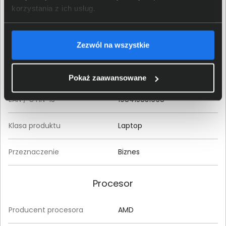
korzystania z ich usług.
Seria produktu
EliteBook 645
Zezwól na wszystkie
Model produktu
EliteBook 645 G11
Kod producenta (MPN)
A38D7ET
Pokaż zaawansowane
EAN / GTIN-13
198415831668
Klasa produktu
Laptop
Przeznaczenie
Biznes
Procesor
Producent procesora
AMD