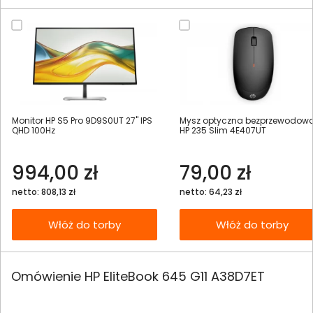
Monitor HP S5 Pro 9D9S0UT 27" IPS
Mysz optyczna bezprzewodow
QHD 100Hz
HP 235 Slim 4E407UT
994,00 zł
79,00 zł
netto: 808,13 zł
netto: 64,23 zł
Włóż do torby
Włóż do torby
Omówienie HP EliteBook 645 G11 A38D7ET