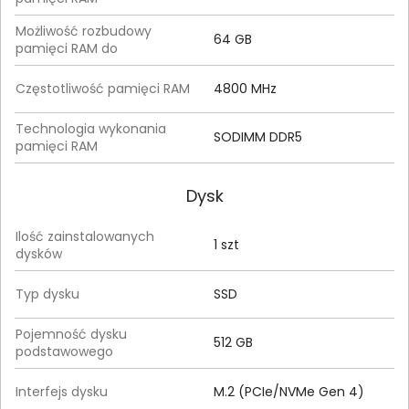
Możliwość rozbudowy
64 GB
pamięci RAM do
Częstotliwość pamięci RAM
4800 MHz
Technologia wykonania
SODIMM DDR5
pamięci RAM
Dysk
Ilość zainstalowanych
1 szt
dysków
Typ dysku
SSD
Pojemność dysku
512 GB
podstawowego
Interfejs dysku
M.2 (PCIe/NVMe Gen 4)