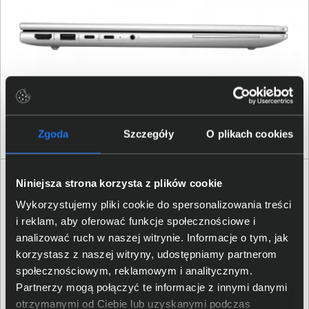
Zgoda
Szczegóły
O plikach cookies
Specyfikacja techniczna HP EliteBook 645 G11
Niniejsza strona korzysta z plików cookie
A38D7ET
Wykorzystujemy pliki cookie do spersonalizowania treści
i reklam, aby oferować funkcje społecznościowe i
Produkt
analizować ruch w naszej witrynie. Informacje o tym, jak
korzystasz z naszej witryny, udostępniamy partnerom
Producent
HP
społecznościowym, reklamowym i analitycznym.
Partnerzy mogą połączyć te informacje z innymi danymi
Rodzina produktu
EliteBook
otrzymanymi od Ciebie lub uzyskanymi podczas