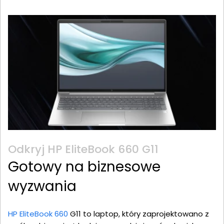
Odkryj HP EliteBook 660 G11
Gotowy na biznesowe
wyzwania
HP EliteBook 660
G11 to laptop, który zaprojektowano z