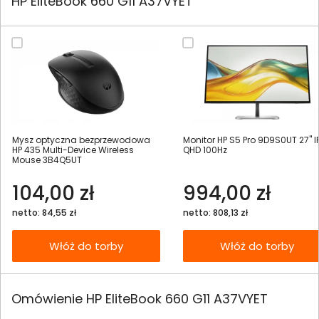
HP EliteBook 660 G11 A37VYET
Mysz optyczna bezprzewodowa
Monitor HP S5 Pro 9D9S0UT 27" I
HP 435 Multi-Device Wireless
QHD 100Hz
Mouse 3B4Q5UT
104,00 zł
994,00 zł
netto: 84,55 zł
netto: 808,13 zł
Włóż do torby
Włóż do torby
Omówienie HP EliteBook 660 G11 A37VYET