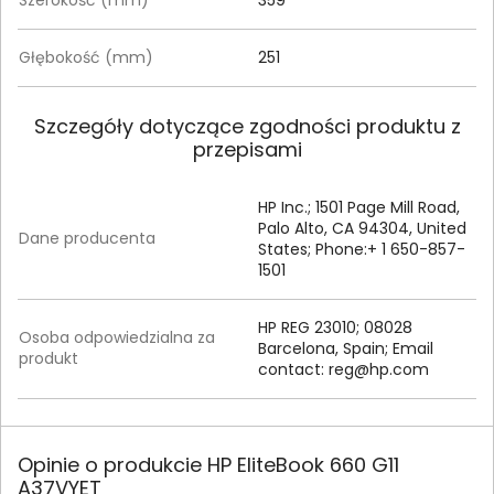
Szerokość (mm)
359
Głębokość (mm)
251
Szczegóły dotyczące zgodności produktu z
przepisami
HP Inc.; 1501 Page Mill Road,
Palo Alto, CA 94304, United
Dane producenta
States; Phone:+ 1 650-857-
1501
HP REG 23010; 08028
Osoba odpowiedzialna za
Barcelona, Spain; Email
produkt
contact:
reg@hp.com
Opinie o produkcie HP EliteBook 660 G11
A37VYET