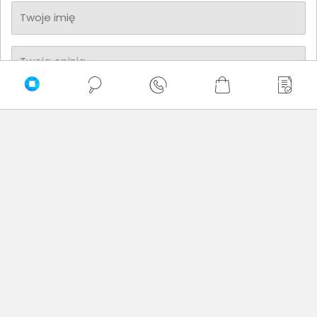
Twoje imię
Twoja opinia
Dodaj opinię
Data wystawienia: 07.01.2025
Dotyczy produktu: Laptop HP EliteBook 660 G11 A37VYET
Ultra 5 125U 16" WUXGA 16GB 512SSD W11Pro
Polecam produkt. laptop super szybki. ma wszystko co
potrzeba na chwile obecną. super ze rozmiar taki sam jak
od mojego starego modelu a ekran większy.