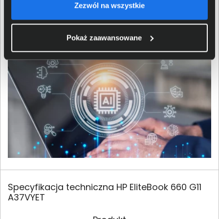
tylko. Trend ten zakorzenia się także w gamingu, co
Zezwól na wszystkie
przyniesie nie tylko ulepszenia istniejących już
rozwiązań, ale również nowe ekscytujące możliwości.
Pokaż zaawansowane
Specyfikacja techniczna HP EliteBook 660 G11
A37VYET