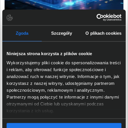
Potencjał do rozwoju każdej
Zgoda
Szczegóły
O plikach cookies
dziedziny życia
Niniejsza strona korzysta z plików cookie
Z pomocą sztucznej inteligencji użytkownicy mogą stać
się bardziej kreatywni, produktywni i bezpieczni.
Wykorzystujemy pliki cookie do spersonalizowania treści
Przeniesienie dotychczasowych trendów, znanych z
i reklam, aby oferować funkcje społecznościowe i
chmur obliczeniowych, na komputery PC, zwiększy
analizować ruch w naszej witrynie. Informacje o tym, jak
prywatność poprzez zmniejszenie zależności od
korzystasz z naszej witryny, udostępniamy partnerom
drogich centrów danych. Firma Intel udostępnia między
społecznościowym, reklamowym i analitycznym.
innymi oprogramowanie oneAPI i OpenVINO,
Partnerzy mogą połączyć te informacje z innymi danymi
dedykowane stacje robocze i szkolenia, aby
otrzymanymi od Ciebie lub uzyskanymi podczas
deweloperzy mogli lepiej wykorzystać SI. Pozwoli im to
korzystania z ich usług.
stworzyć oprogramowanie jeszcze lepiej wspierające
ich użytkowników w codziennych obowiązkach, ale i nie