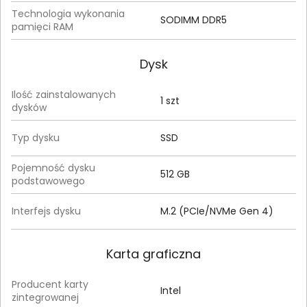
Technologia wykonania
SODIMM DDR5
pamięci RAM
Dysk
Ilość zainstalowanych
1 szt
dysków
Typ dysku
SSD
Pojemność dysku
512 GB
podstawowego
Interfejs dysku
M.2 (PCIe/NVMe Gen 4)
Karta graficzna
Producent karty
Intel
zintegrowanej