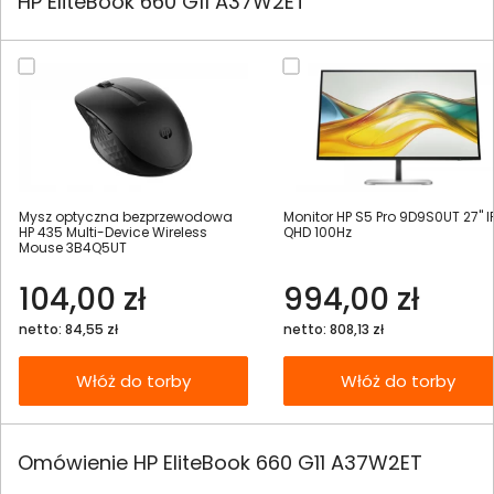
HP EliteBook 660 G11 A37W2ET
Mysz optyczna bezprzewodowa
Monitor HP S5 Pro 9D9S0UT 27" I
HP 435 Multi-Device Wireless
QHD 100Hz
Mouse 3B4Q5UT
104,00 zł
994,00 zł
netto: 84,55 zł
netto: 808,13 zł
Włóż do torby
Włóż do torby
Omówienie HP EliteBook 660 G11 A37W2ET