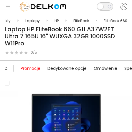
odukty
Laptopy
HP
EliteBook
EliteBook 660
Laptop HP EliteBook 660 G11 A37W2ET
Ultra 7 165U 16" WUXGA 32GB 1000SSD
W11Pro
0/5
Promocje
Dedykowane opcje
Omówienie
Spe