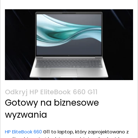
Odkryj HP EliteBook 660 G11
Gotowy na biznesowe
wyzwania
HP EliteBook 660
G11 to laptop, który zaprojektowano z