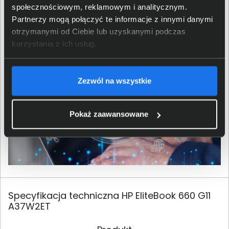
tylko. Trend ten zakorzenia się także w gamingu, co
społecznościowym, reklamowym i analitycznym.
przyniesie nie tylko ulepszenia istniejących już
Partnerzy mogą połączyć te informacje z innymi danymi
rozwiązań, ale również nowe ekscytujące możliwości.
otrzymanymi od Ciebie lub uzyskanymi podczas
korzystania z ich usług.
Zezwól na wszystkie
Pokaż zaawansowane
Specyfikacja techniczna HP EliteBook 660 G11
A37W2ET