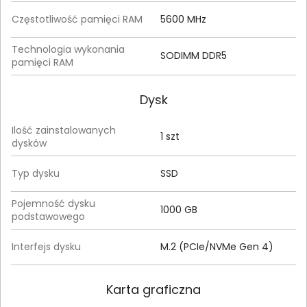
Częstotliwość pamięci RAM
5600 MHz
Technologia wykonania
SODIMM DDR5
pamięci RAM
Dysk
Ilość zainstalowanych
1 szt
dysków
Typ dysku
SSD
Pojemność dysku
1000 GB
podstawowego
Interfejs dysku
M.2 (PCIe/NVMe Gen 4)
Karta graficzna