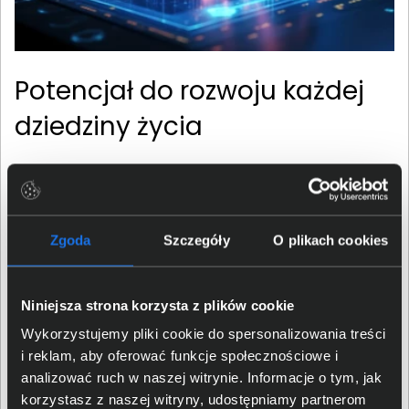
Potencjał do rozwoju każdej
dziedziny życia
Z pomocą sztucznej inteligencji użytkownicy mogą stać
się bardziej kreatywni, produktywni i bezpieczni.
Przeniesienie dotychczasowych trendów, znanych z
Zgoda
Szczegóły
O plikach cookies
chmur obliczeniowych, na komputery PC, zwiększy
prywatność poprzez zmniejszenie zależności od
drogich centrów danych. Firma Intel udostępnia między
Niniejsza strona korzysta z plików cookie
innymi oprogramowanie oneAPI i OpenVINO,
dedykowane stacje robocze i szkolenia, aby
Wykorzystujemy pliki cookie do spersonalizowania treści
deweloperzy mogli lepiej wykorzystać SI. Pozwoli im to
i reklam, aby oferować funkcje społecznościowe i
stworzyć oprogramowanie jeszcze lepiej wspierające
analizować ruch w naszej witrynie. Informacje o tym, jak
ich użytkowników w codziennych obowiązkach, ale i nie
korzystasz z naszej witryny, udostępniamy partnerom