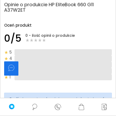
Opinie o produkcie HP EliteBook 660 G11
A37W2ET
Oceń produkt
0/5
0 - ilość opinii o produkcie
5
4
3
2
1
Bądź pierwszy! - zaloguj się na swoje konto i oceń
zakupiony produkt.