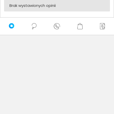
Brak wystawionych opinii
Zaufali nam
Newsletter
Nie przegap żadnej promocji!