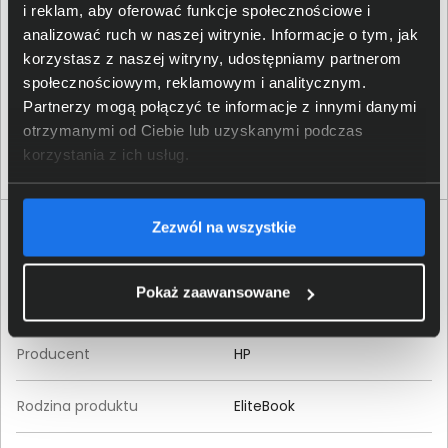
i reklam, aby oferować funkcje społecznościowe i
analizować ruch w naszej witrynie. Informacje o tym, jak
korzystasz z naszej witryny, udostępniamy partnerom
społecznościowym, reklamowym i analitycznym.
Partnerzy mogą połączyć te informacje z innymi danymi
otrzymanymi od Ciebie lub uzyskanymi podczas
korzystania z ich usług.
Zezwól na wszystkie
Specyfikacja techniczna HP EliteBook 850 G8
5P6J8EA
Pokaż zaawansowane
Produkt
Producent
HP
Rodzina produktu
EliteBook