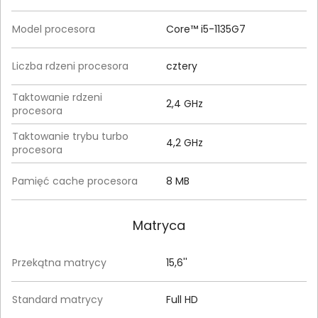
Model procesora
Core™ i5-1135G7
Liczba rdzeni procesora
cztery
Taktowanie rdzeni
2,4 GHz
procesora
Taktowanie trybu turbo
4,2 GHz
procesora
Pamięć cache procesora
8 MB
Matryca
Przekątna matrycy
15,6''
Standard matrycy
Full HD