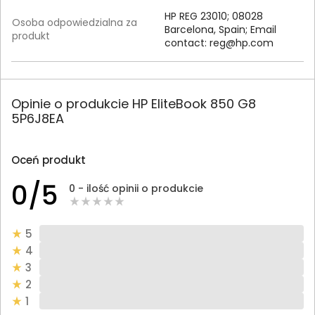
HP REG 23010; 08028
Osoba odpowiedzialna za
Barcelona, Spain; Email
produkt
contact:
reg@hp.com
Opinie o produkcie HP EliteBook 850 G8
5P6J8EA
Oceń produkt
0/5
0 - ilość opinii o produkcie
5
4
3
2
1