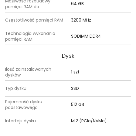
Możliwość rozbudowy
64 GB
pamięci RAM do
Częstotliwość pamięci RAM
3200 MHz
Technologia wykonania
SODIMM DDR4
pamięci RAM
Dysk
Ilość zainstalowanych
1 szt
dysków
Typ dysku
SSD
Pojemność dysku
512 GB
podstawowego
Interfejs dysku
M.2 (PCIe/NVMe)