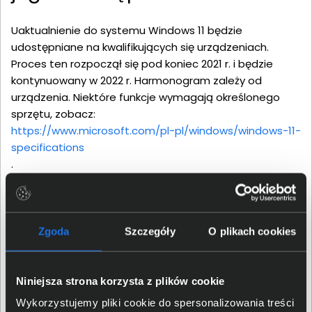
Uaktualnienie do systemu Windows 11 będzie
udostępniane na kwalifikujących się urządzeniach.
Proces ten rozpoczął się pod koniec 2021 r. i będzie
kontynuowany w 2022 r. Harmonogram zależy od
urządzenia. Niektóre funkcje wymagają określonego
sprzętu, zobacz:
https://www.microsoft.com/pl-pl/windows/windows-11-
specifications
.
Uaktualnienie do systemu Windows 11 może wymagać
zmiany ustawień systemu BIOS i aktywacji Secure Boot
oraz funkcji TPM. Więcej informacji znajdziesz w instrukcji
producenta Twojego urządzenia oraz na stronie:
Zgoda
Szczegóły
O plikach cookies
https://support.microsoft.com
Niniejsza strona korzysta z plików cookie
Wykorzystujemy pliki cookie do spersonalizowania treści