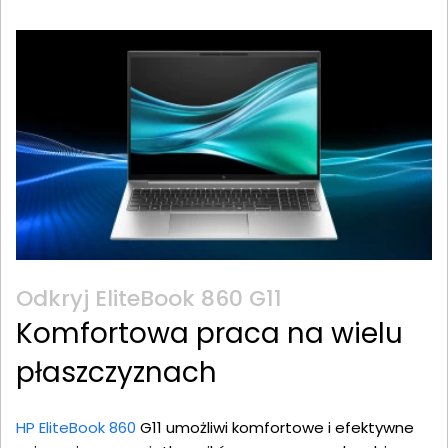
Odkryj EliteBook 860 G11
Komfortowa praca na wielu
płaszczyznach
HP EliteBook 860
G11 umożliwi komfortowe i efektywne