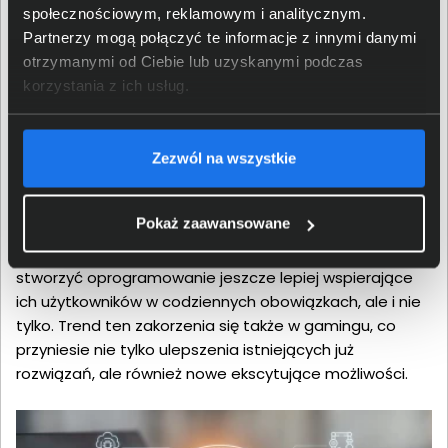
dziedziny życia
społecznościowym, reklamowym i analitycznym.
Partnerzy mogą połączyć te informacje z innymi danymi
Z pomocą sztucznej inteligencji użytkownicy mogą stać
otrzymanymi od Ciebie lub uzyskanymi podczas
się bardziej kreatywni, produktywni i bezpieczni.
korzystania z ich usług.
Przeniesienie dotychczasowych trendów, znanych z
chmur obliczeniowych, na komputery PC, zwiększy
prywatność poprzez zmniejszenie zależności od
Zezwól na wszystkie
drogich centrów danych. Firma Intel udostępnia między
innymi oprogramowanie oneAPI i OpenVINO,
Pokaż zaawansowane
dedykowane stacje robocze i szkolenia, aby
deweloperzy mogli lepiej wykorzystać SI. Pozwoli im to
stworzyć oprogramowanie jeszcze lepiej wspierające
ich użytkowników w codziennych obowiązkach, ale i nie
tylko. Trend ten zakorzenia się także w gamingu, co
przyniesie nie tylko ulepszenia istniejących już
rozwiązań, ale również nowe ekscytujące możliwości.