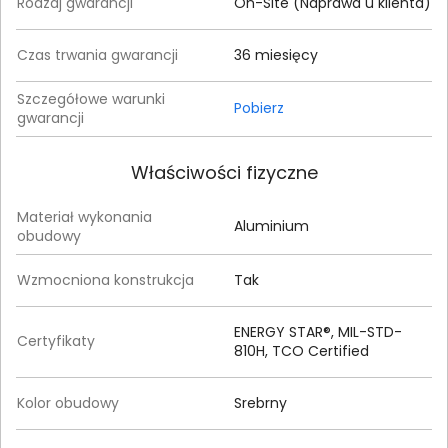
Rodzaj gwarancji
On-Site (Naprawa u klienta)
Czas trwania gwarancji
36 miesięcy
Szczegółowe warunki
Pobierz
gwarancji
Właściwości fizyczne
Materiał wykonania
Aluminium
obudowy
Wzmocniona konstrukcja
Tak
ENERGY STAR®, MIL-STD-
Certyfikaty
810H, TCO Certified
Kolor obudowy
Srebrny