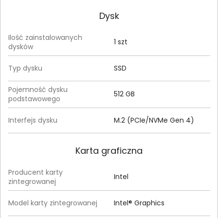
Dysk
Ilość zainstalowanych
1 szt
dysków
Typ dysku
SSD
Pojemność dysku
512 GB
podstawowego
Interfejs dysku
M.2 (PCIe/NVMe Gen 4)
Karta graficzna
Producent karty
Intel
zintegrowanej
Model karty zintegrowanej
Intel® Graphics