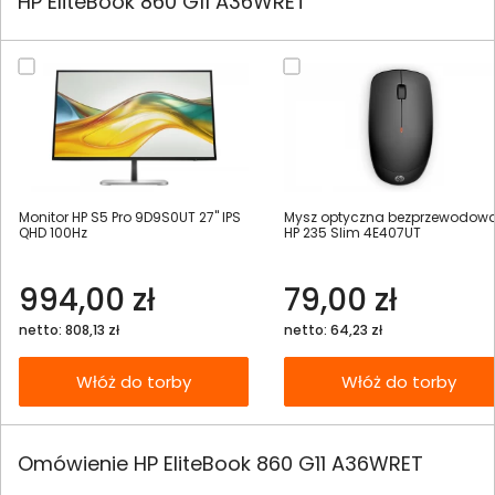
HP EliteBook 860 G11 A36WRET
Monitor HP S5 Pro 9D9S0UT 27" IPS
Mysz optyczna bezprzewodow
QHD 100Hz
HP 235 Slim 4E407UT
994,00 zł
79,00 zł
netto: 808,13 zł
netto: 64,23 zł
Włóż do torby
Włóż do torby
Omówienie HP EliteBook 860 G11 A36WRET