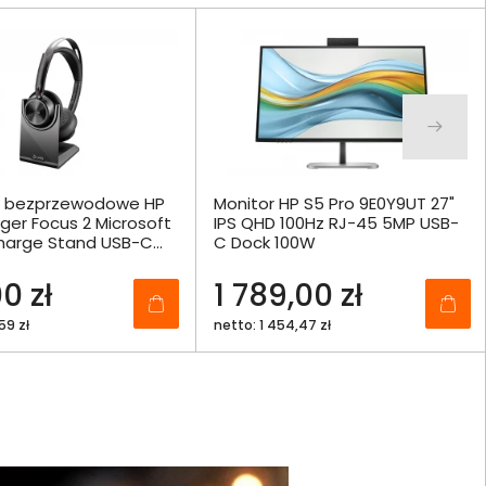
i bezprzewodowe HP
Monitor HP S5 Pro 9E0Y9UT 27"
ger Focus 2 Microsoft
IPS QHD 100Hz RJ-45 5MP USB-
arge Stand USB-C
C Dock 100W
+ Adapter USB-C/A -
0 zł
1 789,00 zł
59 zł
netto: 1 454,47 zł