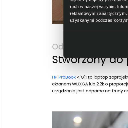
ruch w naszej witrynie. Inf
reklamowym i analitycznym. 
uzyskanymi podczas korzysta
Odkryj HP ProBook 
Stworzony do
HP ProBook
4 G1i to laptop zaprojek
ekranem WUXGA lub 2.2k o proporcja
urządzenie jest odporne na trudy 