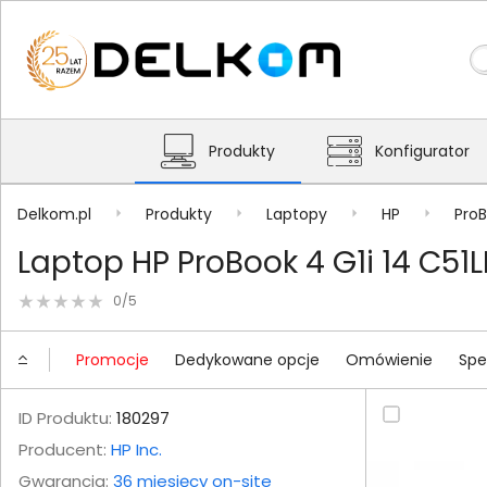
Produkty
Konfigurator
Delkom.pl
Produkty
Laptopy
HP
Pro
Laptop HP ProBook 4 G1i 14 C51
0/5
Promocje
Dedykowane opcje
Omówienie
Spe
ID Produktu:
180297
Producent:
HP Inc.
Gwarancja:
36 miesięcy on-site