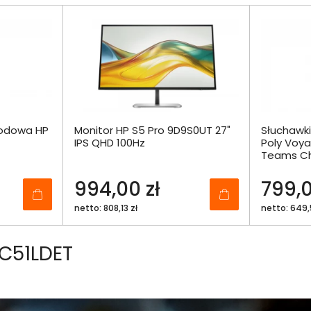
wodowa HP
Monitor HP S5 Pro 9D9S0UT 27"
Słuchawk
IPS QHD 100Hz
Poly Voya
Teams Ch
Headset 
9T9J6AA
994,00 zł
799,0
netto: 808,13 zł
netto: 649,
 C51LDET