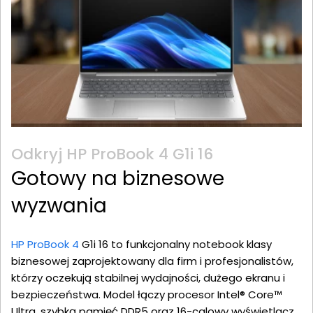
Odkryj HP ProBook 4 G1i 16
Gotowy na biznesowe
wyzwania
HP ProBook 4
G1i 16 to funkcjonalny notebook klasy
biznesowej zaprojektowany dla firm i profesjonalistów,
którzy oczekują stabilnej wydajności, dużego ekranu i
bezpieczeństwa. Model łączy procesor Intel® Core™
Ultra, szybką pamięć DDR5 oraz 16-calowy wyświetlacz