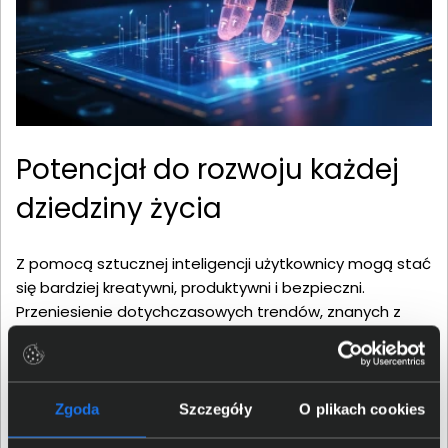
Potencjał do rozwoju każdej
dziedziny życia
Z pomocą sztucznej inteligencji użytkownicy mogą stać
się bardziej kreatywni, produktywni i bezpieczni.
Przeniesienie dotychczasowych trendów, znanych z
chmur obliczeniowych, na komputery PC, zwiększy
prywatność poprzez zmniejszenie zależności od
drogich centrów danych. Firma Intel udostępnia między
innymi oprogramowanie oneAPI i OpenVINO,
Zgoda
Szczegóły
O plikach cookies
dedykowane stacje robocze i szkolenia, aby