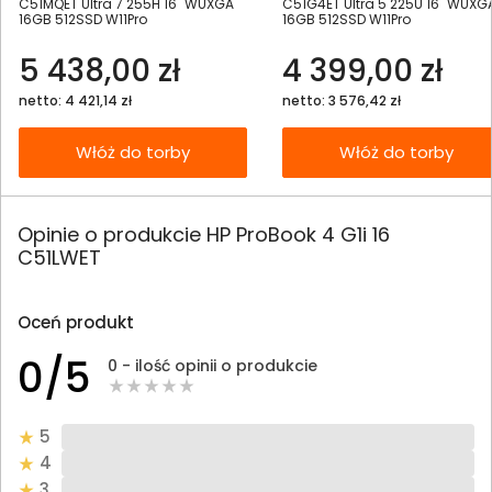
C51MQET Ultra 7 255H 16" WUXGA
C51G4ET Ultra 5 225U 16" WUXG
16GB 512SSD W11Pro
16GB 512SSD W11Pro
5 438,00 zł
4 399,00 zł
netto: 4 421,14 zł
netto: 3 576,42 zł
Włóż do torby
Włóż do torby
Opinie o produkcie HP ProBook 4 G1i 16
C51LWET
Oceń produkt
0/5
0 - ilość opinii o produkcie
5
4
3