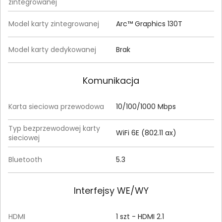
zintegrowanej
Model karty zintegrowanej
Arc™ Graphics 130T
Model karty dedykowanej
Brak
Komunikacja
Karta sieciowa przewodowa
10/100/1000 Mbps
Typ bezprzewodowej karty
WiFi 6E (802.11 ax)
sieciowej
Bluetooth
5.3
Interfejsy WE/WY
HDMI
1 szt - HDMI 2.1