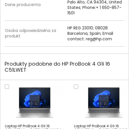
Palo Alto, CA 94304, United
Dane producenta
States; Phone:+ 1 650-857-
1501
HP REG 23010; 08028
Osoba odpowiedzialna za
Barcelona, Spain; Email
produkt
contact:
reg@hp.com
Produkty podobne do HP ProBook 4 G1i 16
C51LWET
Laptop HP ProBook 4 G1i 16
Laptop HP ProBook 4 G1i 16