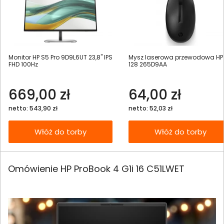
Monitor HP S5 Pro 9D9L6UT 23,8" IPS
Mysz laserowa przewodowa HP
FHD 100Hz
128 265D9AA
669,00 zł
64,00 zł
netto: 543,90 zł
netto: 52,03 zł
Włóż do torby
Włóż do torby
Omówienie HP ProBook 4 G1i 16 C51LWET