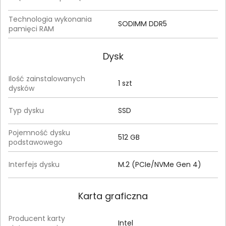
Technologia wykonania
SODIMM DDR5
pamięci RAM
Dysk
Ilość zainstalowanych
1 szt
dysków
Typ dysku
SSD
Pojemność dysku
512 GB
podstawowego
Interfejs dysku
M.2 (PCIe/NVMe Gen 4)
Karta graficzna
Producent karty
Intel