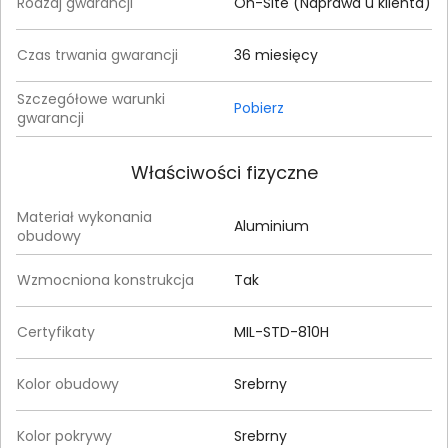
Rodzaj gwarancji
On-Site (Naprawa u klienta)
Czas trwania gwarancji
36 miesięcy
Szczegółowe warunki
Pobierz
gwarancji
Właściwości fizyczne
Materiał wykonania
Aluminium
obudowy
Wzmocniona konstrukcja
Tak
Certyfikaty
MIL-STD-810H
Kolor obudowy
Srebrny
Kolor pokrywy
Srebrny