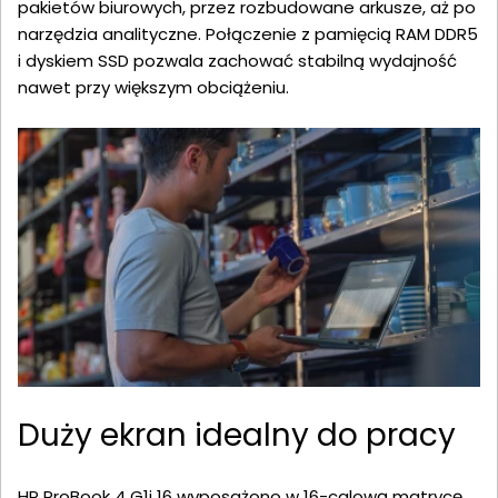
pakietów biurowych, przez rozbudowane arkusze, aż po
narzędzia analityczne. Połączenie z pamięcią RAM DDR5
i dyskiem SSD pozwala zachować stabilną wydajność
nawet przy większym obciążeniu.
Duży ekran idealny do pracy
HP ProBook 4 G1i 16 wyposażono w 16-calową matrycę