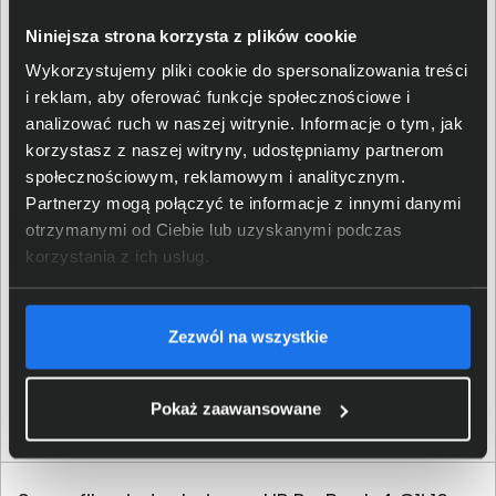
deweloperzy mogli lepiej wykorzystać SI. Pozwoli im to
stworzyć oprogramowanie jeszcze lepiej wspierające
Niniejsza strona korzysta z plików cookie
ich użytkowników w codziennych obowiązkach, ale i nie
Wykorzystujemy pliki cookie do spersonalizowania treści
tylko. Trend ten zakorzenia się także w gamingu, co
i reklam, aby oferować funkcje społecznościowe i
przyniesie nie tylko ulepszenia istniejących już
analizować ruch w naszej witrynie. Informacje o tym, jak
rozwiązań, ale również nowe ekscytujące możliwości.
korzystasz z naszej witryny, udostępniamy partnerom
społecznościowym, reklamowym i analitycznym.
Partnerzy mogą połączyć te informacje z innymi danymi
otrzymanymi od Ciebie lub uzyskanymi podczas
korzystania z ich usług.
Zezwól na wszystkie
Pokaż zaawansowane